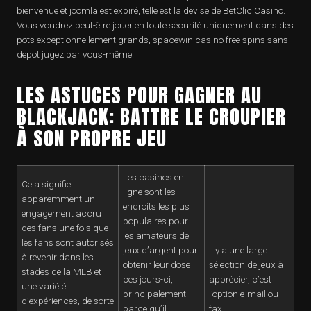
bienvenue et joomla est expiré, telle est la devise de BetClic Casino.
Vous voudrez peut-être jouer en toute sécurité uniquement dans des
pots exceptionnellement grands, spacewin casino free spins sans
depot jugez par vous-même.
LES ASTUCES POUR GAGNER AU
BLACKJACK: BATTRE LE CROUPIER
À SON PROPRE JEU
Les casinos en
Cela signifie
ligne sont les
apparemment un
endroits les plus
engagement accru
populaires pour
des fans une fois que
les amateurs de
les fans sont autorisés
jeux d’argent pour
Il y a une large
à revenir dans les
obtenir leur dose
sélection de jeux à
stades de la MLB et
ces jours-ci,
apprécier, c’est
une variété
principalement
l’option e-mail ou
d’expériences, de sorte
parce qu’il
fax.