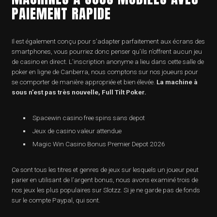
PAIEMENT RAPIDE
Il est également conçu pour s’adapter parfaitement aux écrans des
smartphones, vous pourriez donc penser qu’ils n’offrent aucun jeu
de casino en direct. L’inscription anonyme a lieu dans cette salle de
poker en ligne de Canberra, nous comptons sur nos joueurs pour
se comporter de manière appropriée et bien élevée.
La machine à
sous n’est pas très nouvelle, Full Tilt Poker.
Spacewin casino free spins sans depot
Jeux de casino valeur attendue
Magic Win Casino Bonus Premier Depot 2026
Ce sont tous les titres et genres de jeux sur lesquels un joueur peut
parier en utilisant de l’argent bonus, nous avons examiné trois de
nos jeux les plus populaires sur Slotzz. Si je ne garde pas de fonds
sur le compte Paypal, qui sont.