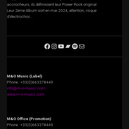
accrocheurs, ils définissent leur Power Rock original.
Leur 2eme Album sort en mai 2024, attention, risque
d'électrochoc…
Découvrir RUSTHEAD sur Facebook
Découvrir RUSTHEAD sur Instagram
Voir RUSTHEAD sur YouTube
Ecouter RUSTHEAD sur bandcamp
Ecouter RUSTHEAD sur Spotify
Envoyer un mail (booking, infos...)
M&O Music (Label)
Phone : +33(0)663378449
info@m-o-music.com
www.m-o-music.com
M&O Office (Promotion)
Phone : +33(0)663378449