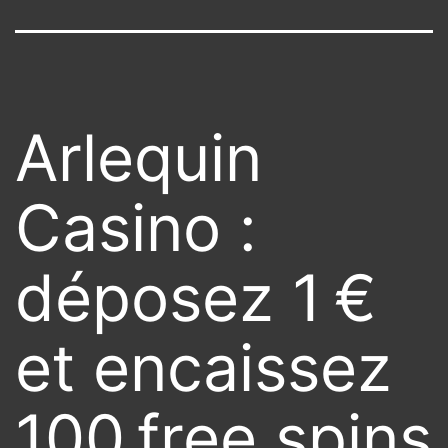
Arlequin
Casino :
déposez 1 €
et encaissez
100 free spins