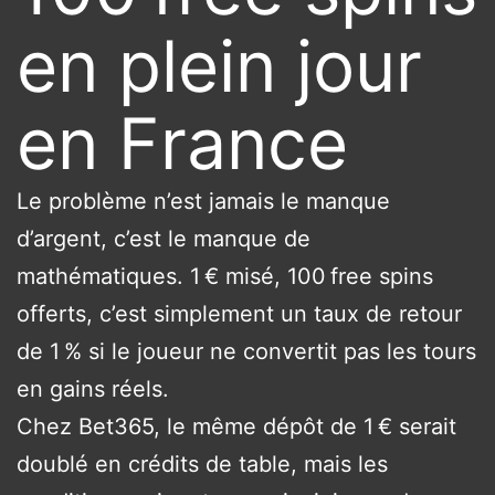
en plein jour
en France
Le problème n’est jamais le manque
d’argent, c’est le manque de
mathématiques. 1 € misé, 100 free spins
offerts, c’est simplement un taux de retour
de 1 % si le joueur ne convertit pas les tours
en gains réels.
Chez Bet365, le même dépôt de 1 € serait
doublé en crédits de table, mais les