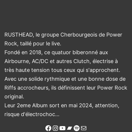
RUSTHEAD, le groupe Cherbourgeois de Power
Rock, taillé pour le live.
Fondé en 2018, ce quatuor biberonné aux
Airbourne, AC/DC et autres Clutch, électrise à
très haute tension tous ceux qui s'approchent.
Avec une solide rythmique et une bonne dose de
Riffs accrocheurs, ils définissent leur Power Rock
original.
Leur 2eme Album sort en mai 2024, attention,
risque d'électrochoc…
Découvrir RUSTHEAD sur Facebook
Découvrir RUSTHEAD sur Instagram
Voir RUSTHEAD sur YouTube
Ecouter RUSTHEAD sur bandcamp
Ecouter RUSTHEAD sur Spotify
Envoyer un mail (booking, infos...)