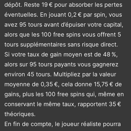
dépôt. Reste 19 € pour absorber les pertes
éventuelles. En jouant 0,2 € par spin, vous
avez 95 tours avant d’épuiser votre capital,
alors que les 100 free spins vous offrent 5
tours supplémentaires sans risque direct.
Si votre taux de gain moyen est de 48 %,
alors sur 95 tours payants vous gagnerez
environ 45 tours. Multipliez par la valeur
moyenne de 0,35 €, cela donne 15,75 € de
gains, plus les 100 free spins qui, même en
conservant le même taux, rapportent 35 €
théoriques.
En fin de compte, le joueur réaliste pourra