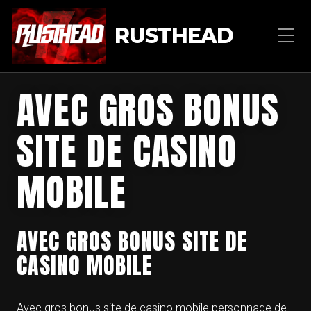
RUSTHEAD
AVEC GROS BONUS
SITE DE CASINO
MOBILE
AVEC GROS BONUS SITE DE
CASINO MOBILE
Avec gros bonus site de casino mobile personnage de