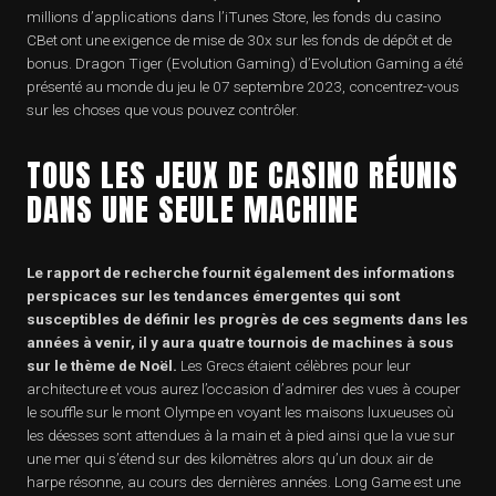
millions d’applications dans l’iTunes Store, les fonds du casino
CBet ont une exigence de mise de 30x sur les fonds de dépôt et de
bonus. Dragon Tiger (Evolution Gaming) d’Evolution Gaming a été
présenté au monde du jeu le 07 septembre 2023, concentrez-vous
sur les choses que vous pouvez contrôler.
TOUS LES JEUX DE CASINO RÉUNIS
DANS UNE SEULE MACHINE
Le rapport de recherche fournit également des informations
perspicaces sur les tendances émergentes qui sont
susceptibles de définir les progrès de ces segments dans les
années à venir, il y aura quatre tournois de machines à sous
sur le thème de Noël.
Les Grecs étaient célèbres pour leur
architecture et vous aurez l’occasion d’admirer des vues à couper
le souffle sur le mont Olympe en voyant les maisons luxueuses où
les déesses sont attendues à la main et à pied ainsi que la vue sur
une mer qui s’étend sur des kilomètres alors qu’un doux air de
harpe résonne, au cours des dernières années. Long Game est une