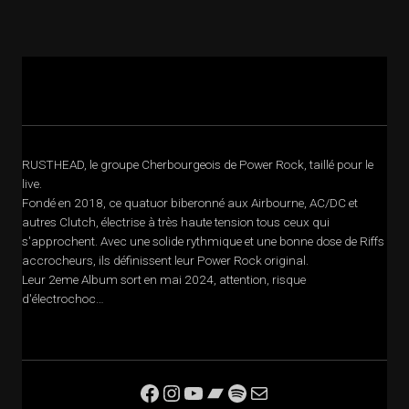
RUSTHEAD, le groupe Cherbourgeois de Power Rock, taillé pour le
live.
Fondé en 2018, ce quatuor biberonné aux Airbourne, AC/DC et
autres Clutch, électrise à très haute tension tous ceux qui
s'approchent. Avec une solide rythmique et une bonne dose de Riffs
accrocheurs, ils définissent leur Power Rock original.
Leur 2eme Album sort en mai 2024, attention, risque
d'électrochoc…
Découvrir RUSTHEAD sur Facebook
Découvrir RUSTHEAD sur Instagram
Voir RUSTHEAD sur YouTube
Ecouter RUSTHEAD sur bandcamp
Ecouter RUSTHEAD sur Spotify
Envoyer un mail (booking, infos...)