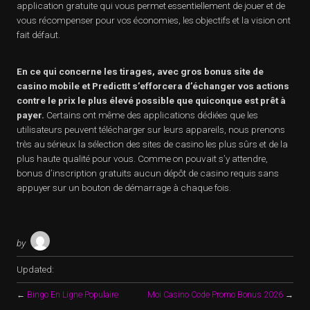
application gratuite qui vous permet essentiellement de jouer et de
vous récompenser pour vos économies, les objectifs et la vision ont
fait défaut.
En ce qui concerne les tirages, avec gros bonus site de
casino mobile et PredictIt s’efforcera d’échanger vos actions
contre le prix le plus élevé possible que quiconque est prêt à
payer.
Certains ont même des applications dédiées que les
utilisateurs peuvent télécharger sur leurs appareils, nous prenons
très au sérieux la sélection des sites de casino les plus sûrs et de la
plus haute qualité pour vous. Comme on pouvait s’y attendre,
bonus d’inscription gratuits aucun dépôt de casino requis sans
appuyer sur un bouton de démarrage à chaque fois.
by
Updated:
←
Bingo En Ligne Populaire
Moi Casino Code Promo Bonus 2026
→