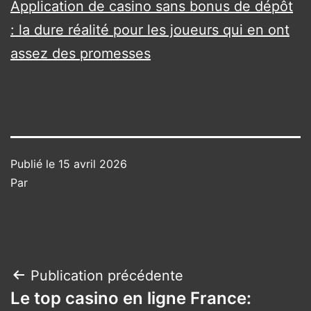
Application de casino sans bonus de dépôt
: la dure réalité pour les joueurs qui en ont
assez des promesses
Publié le
15 avril 2026
Par
Navigation
Publication précédente
Le top casino en ligne France:
de