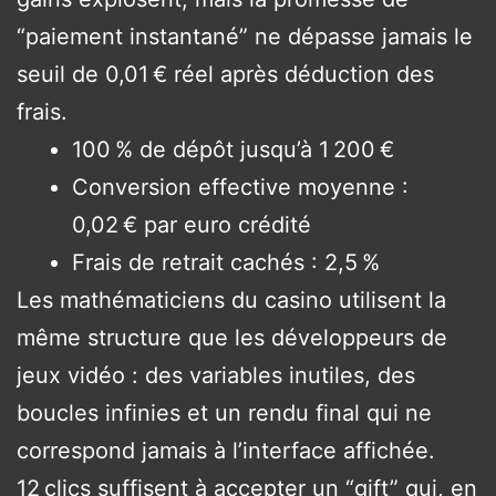
“paiement instantané” ne dépasse jamais le
seuil de 0,01 € réel après déduction des
frais.
100 % de dépôt jusqu’à 1 200 €
Conversion effective moyenne :
0,02 € par euro crédité
Frais de retrait cachés : 2,5 %
Les mathématiciens du casino utilisent la
même structure que les développeurs de
jeux vidéo : des variables inutiles, des
boucles infinies et un rendu final qui ne
correspond jamais à l’interface affichée.
12 clics suffisent à accepter un “gift” qui, en