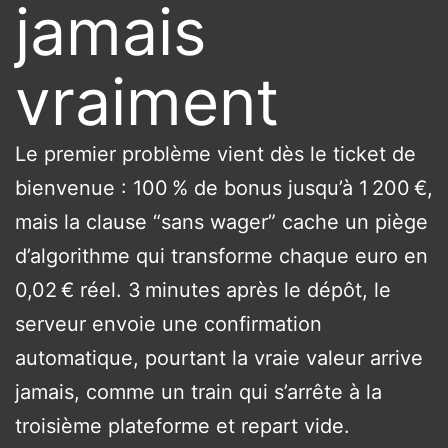
jamais
vraiment
Le premier problème vient dès le ticket de
bienvenue : 100 % de bonus jusqu’à 1 200 €,
mais la clause “sans wager” cache un piège
d’algorithme qui transforme chaque euro en
0,02 € réel. 3 minutes après le dépôt, le
serveur envoie une confirmation
automatique, pourtant la vraie valeur arrive
jamais, comme un train qui s’arrête à la
troisième plateforme et repart vide.