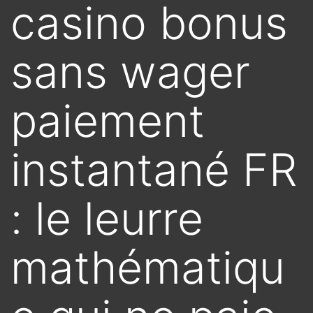
casino bonus
sans wager
paiement
instantané FR
: le leurre
mathématiqu