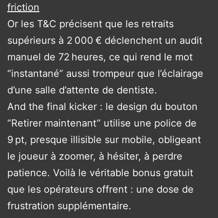
friction
Or les T&C précisent que les retraits
supérieurs à 2 000 € déclenchent un audit
manuel de 72 heures, ce qui rend le mot
“instantané” aussi trompeur que l’éclairage
d’une salle d’attente de dentiste.
And the final kicker : le design du bouton
“Retirer maintenant” utilise une police de
9 pt, presque illisible sur mobile, obligeant
le joueur à zoomer, à hésiter, à perdre
patience. Voilà le véritable bonus gratuit
que les opérateurs offrent : une dose de
frustration supplémentaire.