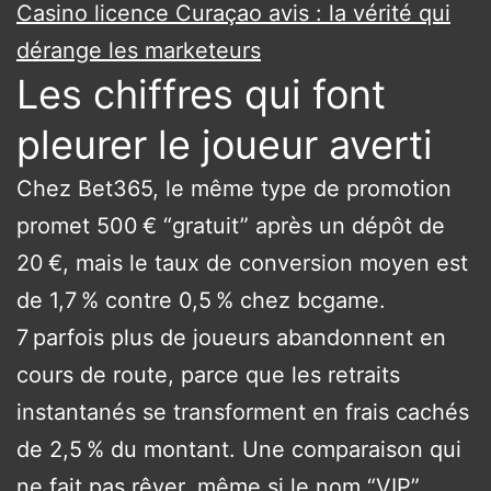
Casino licence Curaçao avis : la vérité qui
dérange les marketeurs
Les chiffres qui font
pleurer le joueur averti
Chez Bet365, le même type de promotion
promet 500 € “gratuit” après un dépôt de
20 €, mais le taux de conversion moyen est
de 1,7 % contre 0,5 % chez bcgame.
7 parfois plus de joueurs abandonnent en
cours de route, parce que les retraits
instantanés se transforment en frais cachés
de 2,5 % du montant. Une comparaison qui
ne fait pas rêver, même si le nom “VIP”