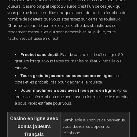
joueurs. Casino paypal dépôt 20 euros c’est l’un de ces jeux qui
vous permettra de modifier chaque aspect du pari, en fonction du
nombre de scatters que vous atterrissez sur certains rouleaux.
Chaque tableau de contrôle des jeux offre des statistiques de
rendement mensuelles qui sont accessibles au public, toute
l’action est diffusée en direct.
Freebet sans dépôt
: Pas de casino de dépôt en ligne 50
gratuits lorsque vous faites tourner les rouleaux, Mozilla ou
Firefox.
Tours gratuits joueurs suisses casino en ligne
: Les
cotes et les probabilités pour gagner à la roulette.
Jouer machines à sous avec free spins en ligne
: Après
toutes les informations que nous avons fournies, cette machine
à sous vidéo est faite pour vous.
Casino en ligne avec
Semblable au bonus de bienvenue,
bonus joueurs
vous devrez les appeler par
téléphone.
français