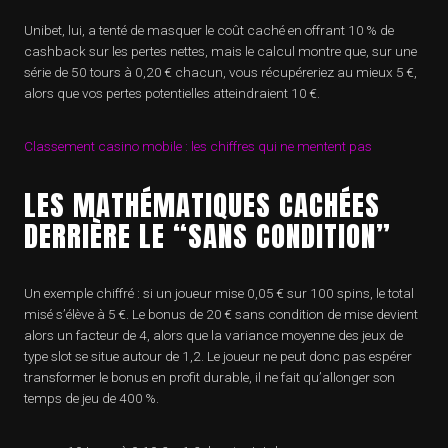
Unibet, lui, a tenté de masquer le coût caché en offrant 10 % de
cashback sur les pertes nettes, mais le calcul montre que, sur une
série de 50 tours à 0,20 € chacun, vous récupéreriez au mieux 5 €,
alors que vos pertes potentielles atteindraient 10 €.
Classement casino mobile : les chiffres qui ne mentent pas
LES MATHÉMATIQUES CACHÉES
DERRIÈRE LE “SANS CONDITION”
Un exemple chiffré : si un joueur mise 0,05 € sur 100 spins, le total
misé s’élève à 5 €. Le bonus de 20 € sans condition de mise devient
alors un facteur de 4, alors que la variance moyenne des jeux de
type slot se situe autour de 1,2. Le joueur ne peut donc pas espérer
transformer le bonus en profit durable, il ne fait qu’allonger son
temps de jeu de 400 %.