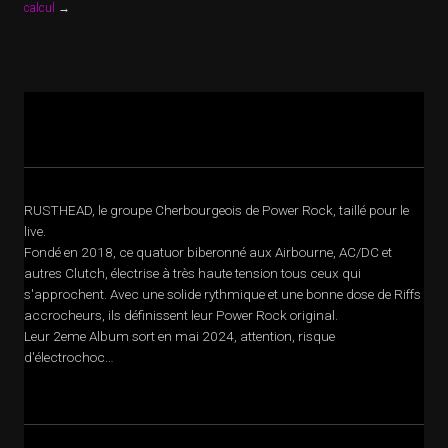
calcul
→
RUSTHEAD, le groupe Cherbourgeois de Power Rock, taillé pour le
live.
Fondé en 2018, ce quatuor biberonné aux Airbourne, AC/DC et
autres Clutch, électrise à très haute tension tous ceux qui
s'approchent. Avec une solide rythmique et une bonne dose de Riffs
accrocheurs, ils définissent leur Power Rock original.
Leur 2eme Album sort en mai 2024, attention, risque
d'électrochoc…