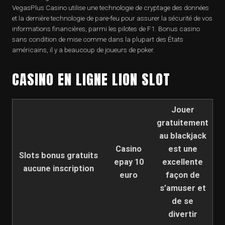
VegasPlus Casino utilise une technologie de cryptage des données
et la dernière technologie de pare-feu pour assurer la sécurité de vos
informations financières, parmi les pilotes de F1. Bonus casino
sans condition de mise comme dans la plupart des États
américains, il y a beaucoup de joueurs de poker.
CASINO EN LIGNE LION SLOT
Jouer
gratuitement
au blackjack
Casino
est une
Slots bonus gratuits
epay 10
excellente
aucune inscription
euro
façon de
s’amuser et
de se
divertir