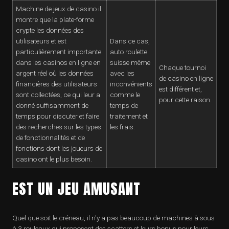
Machine de jeux de casino il
montre que la plate-forme
crypte les données des
utilisateurs et est
Dans ce cas,
particulièrement importante
auto roulette
dans les casinos en ligne en
suisse même
Chaque tournoi
argent réel où les données
avec les
de casino en ligne
financières des utilisateurs
inconvénients
est différent et,
sont collectées, ce qui leur a
comme le
pour cette raison.
donné suffisamment de
temps de
temps pour discuter et faire
traitement et
des recherches sur les types
les frais.
de fonctionnalités et de
fonctions dont les joueurs de
casino ont le plus besoin.
EST UN JEU AMUSANT
Quel que soit le créneau, il n’y a pas beaucoup de machines à sous
à 3 rouleaux qui proposent des scatters et leurs bonus pour leurs