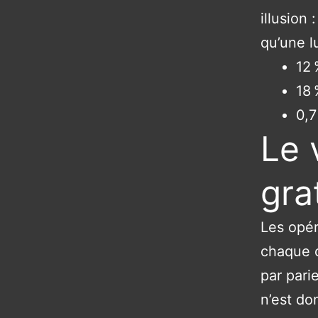
illusion 
qu’une l
12 
18 
0,7
Le 
gra
Les opér
chaque c
par pari
n’est do