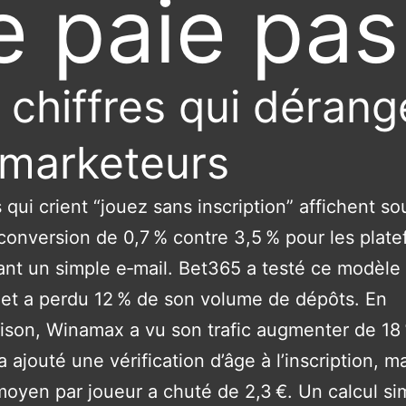
e paie pas
 chiffres qui dérang
 marketeurs
s qui crient “jouez sans inscription” affichent s
conversion de 0,7 % contre 3,5 % pour les plat
t un simple e‑mail. Bet365 a testé ce modèle
 et a perdu 12 % de son volume de dépôts. En
son, Winamax a vu son trafic augmenter de 18
 a ajouté une vérification d’âge à l’inscription, ma
oyen par joueur a chuté de 2,3 €. Un calcul si