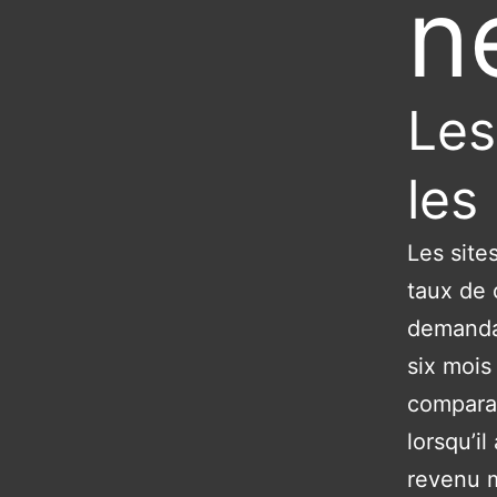
n
Les
les
Les site
taux de 
demandan
six mois
comparai
lorsqu’il
revenu m