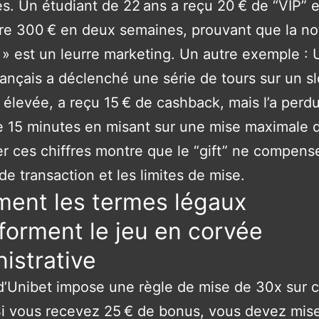
s. Un étudiant de 22 ans a reçu 20 € de “VIP” et
re 300 € en deux semaines, prouvant que la no
t » est un leurre marketing. Un autre exemple : 
rançais a déclenché une série de tours sur un sl
té élevée, a reçu 15 € de cashback, mais l’a perd
 15 minutes en misant sur une mise maximale d
 ces chiffres montre que le “gift” ne compens
 de transaction et les limites de mise.
ent les termes légaux
forment le jeu en corvée
istrative
d’Unibet impose une règle de mise de 30x sur 
i vous recevez 25 € de bonus, vous devez mis