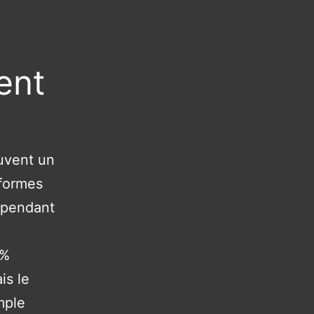
ent
ouvent un
eformes
 pendant
 %
is le
mple