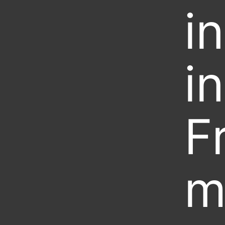
i
i
F
m