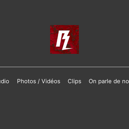
dio
Photos / Vidéos
Clips
On parle de n