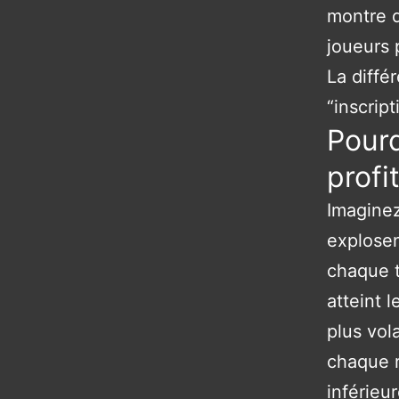
montre q
joueurs 
La diffé
“inscrip
Pourq
profi
Imaginez
explosen
chaque t
atteint 
plus vola
chaque r
inférieu