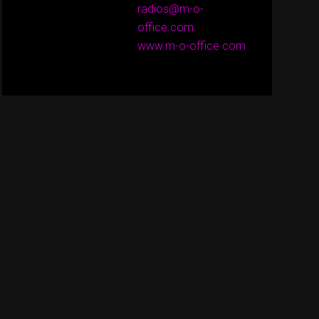
radios@m-o-
office.com
www.m-o-office.com