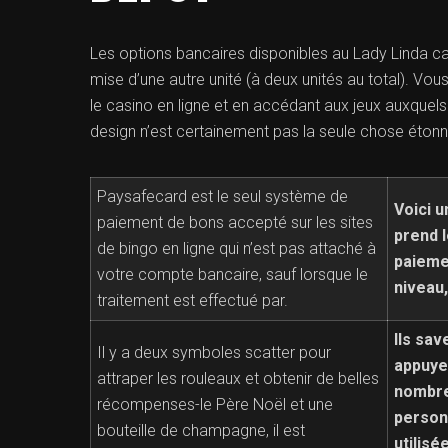
Les options bancaires disponibles au Lady Linda c
mise d’une autre unité (à deux unités au total). Vo
le casino en ligne et en accédant aux jeux auxquel
design n’est certainement pas la seule chose éton
Paysafecard est le seul système de
Voici u
paiement de bons accepté sur les sites
prend l
de bingo en ligne qui n’est pas attaché à
paieme
votre compte bancaire, sauf lorsque le
niveau,
traitement est effectué par.
Ils sav
Il y a deux symboles scatter pour
appuye
attraper les rouleaux et obtenir de belles
nombre
récompenses-le Père Noël et une
person
bouteille de champagne, il est
utilisé