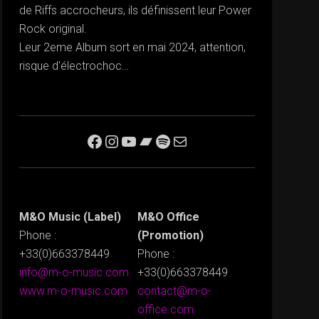
de Riffs accrocheurs, ils définissent leur Power
Rock original.
Leur 2eme Album sort en mai 2024, attention,
risque d'électrochoc…
Découvrir RUSTHEAD sur Facebook
Découvrir RUSTHEAD sur Instagram
Voir RUSTHEAD sur YouTube
Ecouter RUSTHEAD sur bandcamp
Ecouter RUSTHEAD sur Spotify
Envoyer un mail (booking, infos...)
M&O Music (Label)
M&O Office
Phone :
(Promotion)
+33(0)663378449
Phone :
info@m-o-music.com
+33(0)663378449
www.m-o-music.com
contact@m-o-
office.com