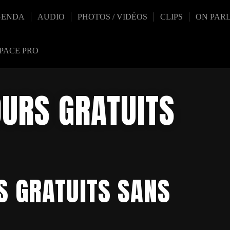
GENDA
AUDIO
PHOTOS / VIDÉOS
CLIPS
ON PAR
PACE PRO
OURS GRATUITS
S GRATUITS SANS