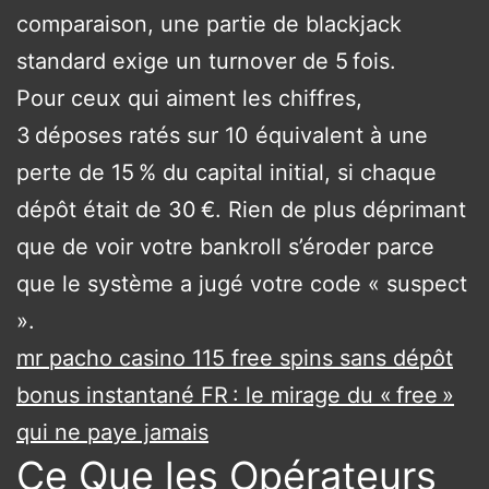
comparaison, une partie de blackjack
standard exige un turnover de 5 fois.
Pour ceux qui aiment les chiffres,
3 déposes ratés sur 10 équivalent à une
perte de 15 % du capital initial, si chaque
dépôt était de 30 €. Rien de plus déprimant
que de voir votre bankroll s’éroder parce
que le système a jugé votre code « suspect
».
mr pacho casino 115 free spins sans dépôt
bonus instantané FR : le mirage du « free »
qui ne paye jamais
Ce Que les Opérateurs