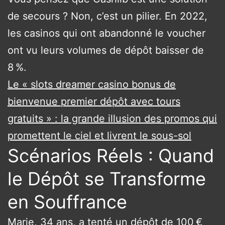
de secours ? Non, c’est un pilier. En 2022,
les casinos qui ont abandonné le voucher
ont vu leurs volumes de dépôt baisser de
8 %.
Le « slots dreamer casino bonus de
bienvenue premier dépôt avec tours
gratuits » : la grande illusion des promos qui
promettent le ciel et livrent le sous-sol
Scénarios Réels : Quand
le Dépôt se Transforme
en Souffrance
Marie, 34 ans, a tenté un dépôt de 100 €