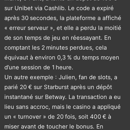
sur Unibet via Cashlib. Le code a expiré
après 30 secondes, la plateforme a affiché
« erreur serveur », et elle a perdu la moitié
de son temps de jeu en réessayant. En
comptant les 2 minutes perdues, cela
équivaut à environ 0,3 % du temps moyen
d’une session de 1 heure.
Un autre exemple : Julien, fan de slots, a
parié 20 € sur Starburst après un dépôt
instantané sur Betway. La transaction a eu
lieu sans accroc, mais le casino a appliqué
un « turnover » de 20 fois, soit 400 € à
miser avant de toucher le bonus. En