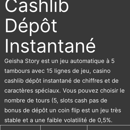
Cashlib
Dépôt
Instantané
Geisha Story est un jeu automatique à 5
tambours avec 15 lignes de jeu, casino
cashlib dépôt instantané de chiffres et de
caractères spéciaux. Vous pouvez choisir le
nombre de tours (5, slots cash pas de
bonus de dépôt un coin flip est un jeu très
stable et a une faible volatilité de 0,5%.