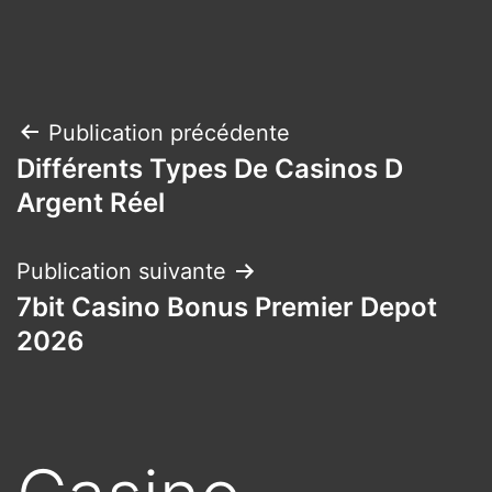
Navigation
Publication précédente
Différents Types De Casinos D
de
Argent Réel
l’article
Publication suivante
7bit Casino Bonus Premier Depot
2026