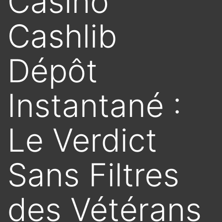
Casino
Cashlib
Dépôt
Instantané :
Le Verdict
Sans Filtres
des Vétérans