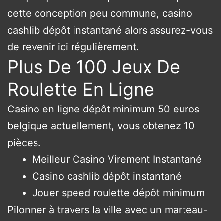
cette conception peu commune, casino
cashlib dépôt instantané alors assurez-vous
de revenir ici régulièrement.
Plus De 100 Jeux De
Roulette En Ligne
Casino en ligne dépôt minimum 50 euros
belgique actuellement, vous obtenez 10
pièces.
Meilleur Casino Virement Instantané
Casino cashlib dépôt instantané
Jouer speed roulette dépôt minimum
Pilonner à travers la ville avec un marteau-