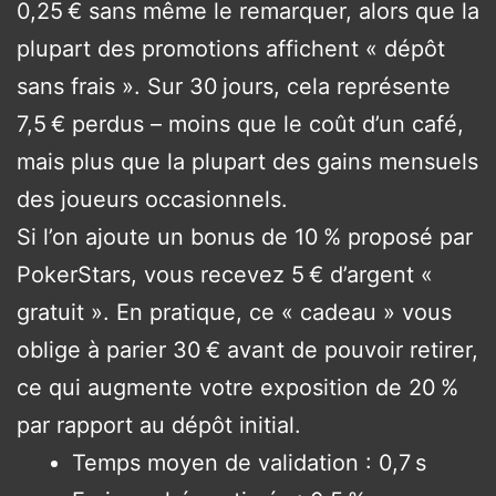
0,25 € sans même le remarquer, alors que la
plupart des promotions affichent « dépôt
sans frais ». Sur 30 jours, cela représente
7,5 € perdus – moins que le coût d’un café,
mais plus que la plupart des gains mensuels
des joueurs occasionnels.
Si l’on ajoute un bonus de 10 % proposé par
PokerStars, vous recevez 5 € d’argent «
gratuit ». En pratique, ce « cadeau » vous
oblige à parier 30 € avant de pouvoir retirer,
ce qui augmente votre exposition de 20 %
par rapport au dépôt initial.
Temps moyen de validation : 0,7 s