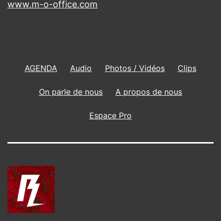
www.m-o-office.com
AGENDA
Audio
Photos / Vidéos
Clips
On parle de nous
A propos de nous
Espace Pro