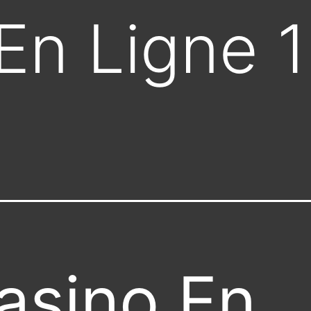
En Ligne 
asino En