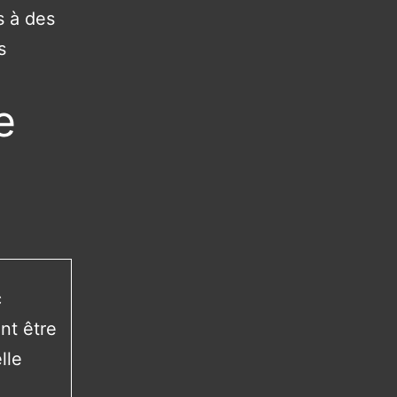
s à des
s
e
c
nt être
lle