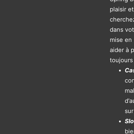
plaisir e
cherchez
dans vot
mise en 
aider à 
toujours
Cas
con
mal
d’a
sur
Slo
bie