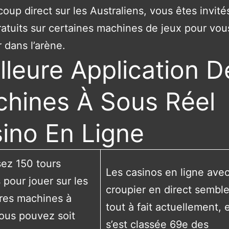
coup direct sur les Australiens, vous êtes invité
ratuits sur certaines machines de jeux pour vou
r dans l’arène.
lleure Application D
hines À Sous Réel
ino En Ligne
ez 150 tours
Les casinos en ligne ave
s pour jouer sur les
croupier en direct semble
res machines à
tout à fait actuellement, e
ous pouvez soit
s’est classée 69e des