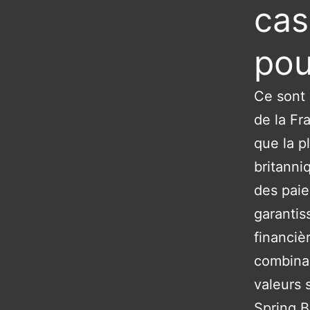
cas
pou
Ce sont 
de la Fr
que la p
britanni
des paie
garantis
financiè
combinai
valeurs 
Spring B