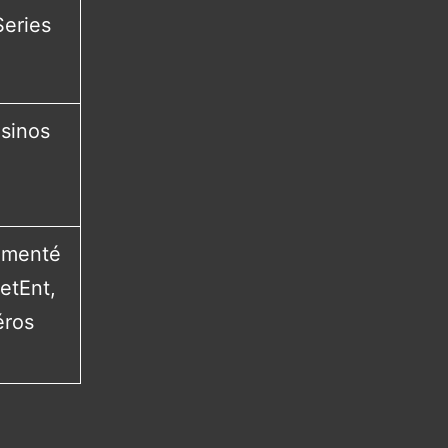
Series
asinos
limenté
etEnt,
éros