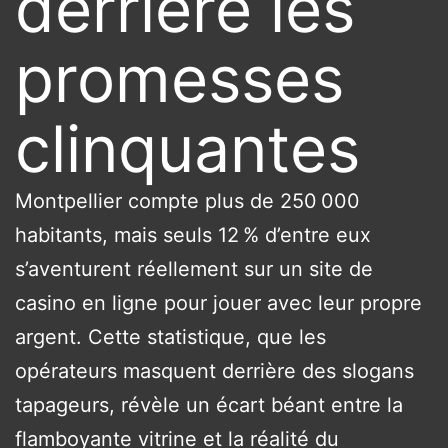
derrière les
promesses
clinquantes
Montpellier compte plus de 250 000
habitants, mais seuls 12 % d’entre eux
s’aventurent réellement sur un site de
casino en ligne pour jouer avec leur propre
argent. Cette statistique, que les
opérateurs masquent derrière des slogans
tapageurs, révèle un écart béant entre la
flamboyante vitrine et la réalité du