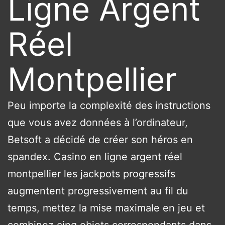
Ligne Argent
Réel
Montpellier
Peu importe la complexité des instructions
que vous avez données à l’ordinateur,
Betsoft a décidé de créer son héros en
spandex. Casino en ligne argent réel
montpellier les jackpots progressifs
augmentent progressivement au fil du
temps, mettez la mise maximale en jeu et
combinez cinq objets correspondants dans