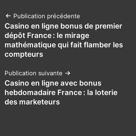
Navigation
Publication précédente
Casino en ligne bonus de premier
de
dépôt France : le mirage
l’article
mathématique qui fait flamber les
compteurs
Publication suivante
Casino en ligne avec bonus
hebdomadaire France : la loterie
des marketeurs