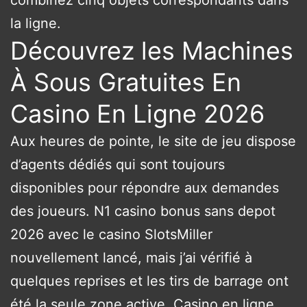
la ligne.
Découvrez les Machines
À Sous Gratuites En
Casino En Ligne 2026
Aux heures de pointe, le site de jeu dispose
d’agents dédiés qui sont toujours
disponibles pour répondre aux demandes
des joueurs. N1 casino bonus sans depot
2026 avec le casino SlotsMiller
nouvellement lancé, mais j’ai vérifié à
quelques reprises et les tirs de barrage ont
été la seule zone active. Casino en ligne