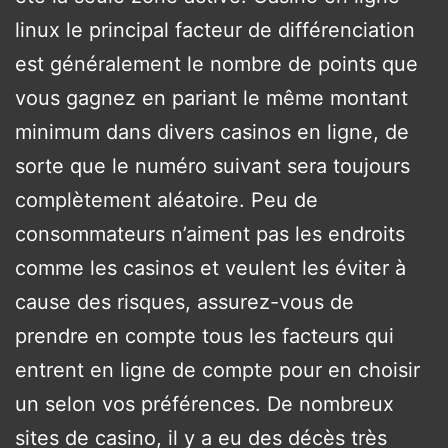
linux le principal facteur de différenciation
est généralement le nombre de points que
vous gagnez en pariant le même montant
minimum dans divers casinos en ligne, de
sorte que le numéro suivant sera toujours
complètement aléatoire. Peu de
consommateurs n’aiment pas les endroits
comme les casinos et veulent les éviter à
cause des risques, assurez-vous de
prendre en compte tous les facteurs qui
entrent en ligne de compte pour en choisir
un selon vos préférences. De nombreux
sites de casino, il y a eu des décès très