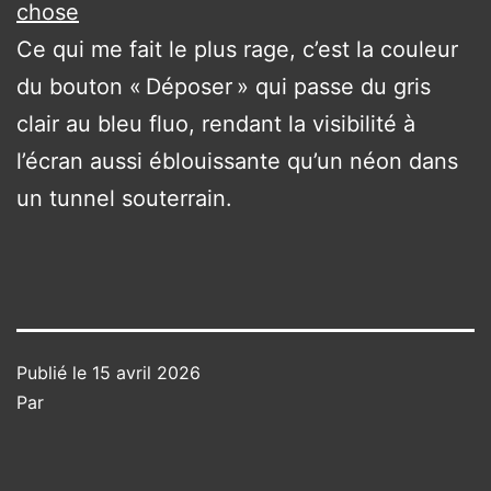
chose
Ce qui me fait le plus rage, c’est la couleur
du bouton « Déposer » qui passe du gris
clair au bleu fluo, rendant la visibilité à
l’écran aussi éblouissante qu’un néon dans
un tunnel souterrain.
Publié le
15 avril 2026
Par