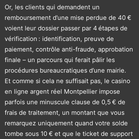
Or, les clients qui demandent un
remboursement d’une mise perdue de 40 €
voient leur dossier passer par 4 étapes de
vérification : identification, preuve de
paiement, contrôle anti-fraude, approbation
finale – un parcours qui ferait pâlir les
procédures bureaucratiques d’une mairie.
Et comme si cela ne suffisait pas, le casino
en ligne argent réel Montpellier impose
parfois une minuscule clause de 0,5 € de
frais de traitement, un montant que vous
remarquez uniquement quand votre solde
tombe sous 10 € et que le ticket de support