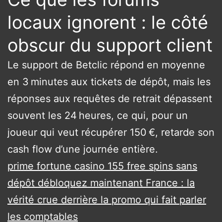
locaux ignorent : le côté
obscur du support client
Le support de Betclic répond en moyenne
en 3 minutes aux tickets de dépôt, mais les
réponses aux requêtes de retrait dépassent
souvent les 24 heures, ce qui, pour un
joueur qui veut récupérer 150 €, retarde son
cash flow d’une journée entière.
prime fortune casino 155 free spins sans
dépôt débloquez maintenant France : la
vérité crue derrière la promo qui fait parler
les comptables