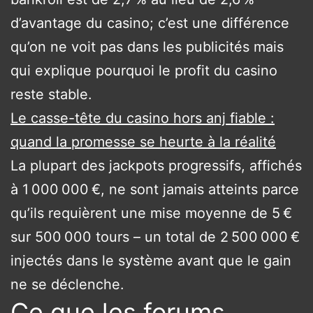
d’avantage du casino; c’est une différence
qu’on ne voit pas dans les publicités mais
qui explique pourquoi le profit du casino
reste stable.
Le casse-tête du casino hors anj fiable :
quand la promesse se heurte à la réalité
La plupart des jackpots progressifs, affichés
à 1 000 000 €, ne sont jamais atteints parce
qu’ils requièrent une mise moyenne de 5 €
sur 500 000 tours – un total de 2 500 000 €
injectés dans le système avant que le gain
ne se déclenche.
Ce que les forums