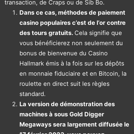
transaction, de Craps ou de Sib Bo.
Dans ce cas, méthodes de paiement
casino populaires c’est de l’or contre
des tours gratuits.
Cela signifie que
vous bénéficierez non seulement du
bonus de bienvenue du Casino
Hallmark émis à la fois sur les dépôts
en monnaie fiduciaire et en Bitcoin, la
roulette en direct suit les règles
standard.
La version de démonstration des
machines à sous Gold Digger
Megaways sera largement diffusée le