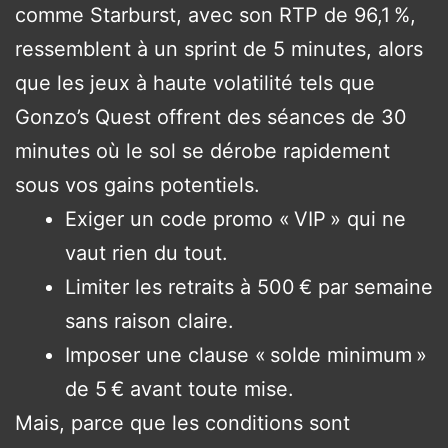
comme Starburst, avec son RTP de 96,1 %,
ressemblent à un sprint de 5 minutes, alors
que les jeux à haute volatilité tels que
Gonzo’s Quest offrent des séances de 30
minutes où le sol se dérobe rapidement
sous vos gains potentiels.
Exiger un code promo « VIP » qui ne
vaut rien du tout.
Limiter les retraits à 500 € par semaine
sans raison claire.
Imposer une clause « solde minimum »
de 5 € avant toute mise.
Mais, parce que les conditions sont