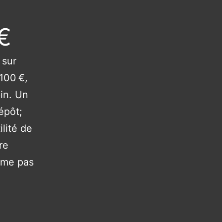
€
 sur
100 €,
in. Un
épôt;
ilité de
re
même pas