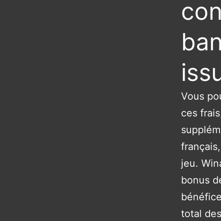
con
ban
iss
Vous pour
ces frai
suppléme
français
jeu. Win
bonus de
bénéfice
total de