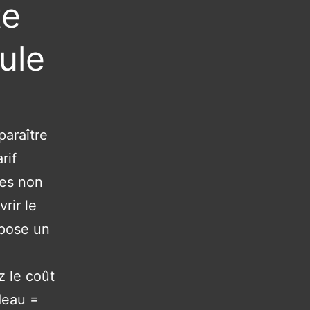
te
ule
paraître
rif
tes non
rir le
opose un
l
z le coût
deau =