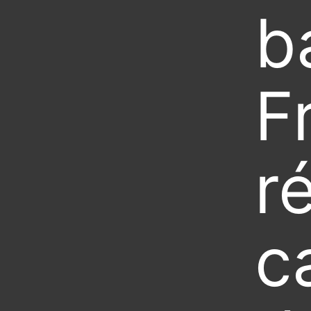
b
F
r
c