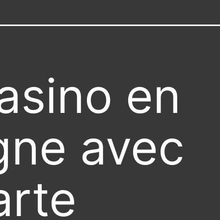
asino en
igne avec
arte