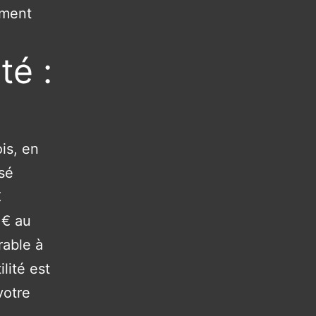
iment
té :
s
is, en
sé
€
 € au
rable à
lité est
votre