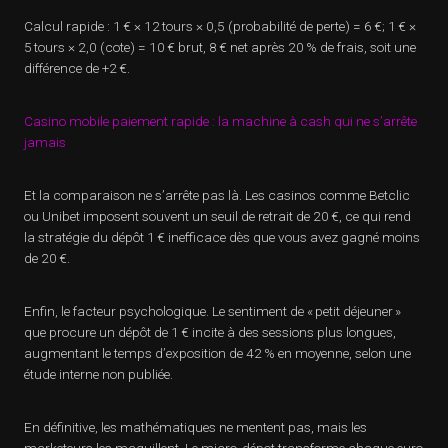
Calcul rapide : 1 € × 12 tours × 0,5 (probabilité de perte) = 6 €; 1 € ×
5 tours × 2,0 (cote) = 10 € brut, 8 € net après 20 % de frais, soit une
différence de +2 €.
Casino mobile paiement rapide : la machine à cash qui ne s’arrête
jamais
Et la comparaison ne s’arrête pas là. Les casinos comme Betclic
ou Unibet imposent souvent un seuil de retrait de 20 €, ce qui rend
la stratégie du dépôt 1 € inefficace dès que vous avez gagné moins
de 20 €.
Enfin, le facteur psychologique. Le sentiment de « petit déjeuner »
que procure un dépôt de 1 € incite à des sessions plus longues,
augmentant le temps d’exposition de 42 % en moyenne, selon une
étude interne non publiée.
En définitive, les mathématiques ne mentent pas, mais les
marketeurs les maquillent. Le micro‑dépot transforme chaque euro