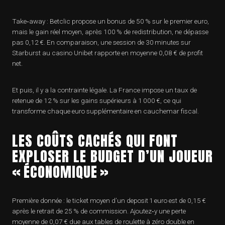
Take‑away : Betclic propose un bonus de 50 % sur le premier euro,
mais le gain réel moyen, après 100 % de redistribution, ne dépasse
pas 0,12 €. En comparaison, une session de 30 minutes sur
Starburst au casino Unibet rapporte en moyenne 0,08 € de profit
net.
Et puis, il y a la contrainte légale. La France impose un taux de
retenue de 12 % sur les gains supérieurs à 1 000 €, ce qui
transforme chaque euro supplémentaire en cauchemar fiscal.
LES COÛTS CACHÉS QUI FONT
EXPLOSER LE BUDGET D’UN JOUEUR
« ÉCONOMIQUE »
Première donnée : le ticket moyen d’un deposit 1 euro est de 0,15 €
après le retrait de 25 % de commission. Ajoutez‑y une perte
moyenne de 0,07 € due aux tables de roulette à zéro double en