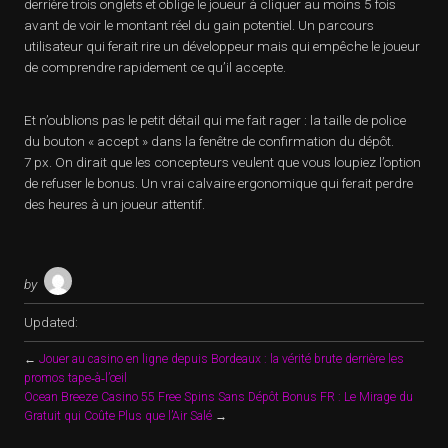
derrière trois onglets et oblige le joueur à cliquer au moins 5 fois
avant de voir le montant réel du gain potentiel. Un parcours
utilisateur qui ferait rire un développeur mais qui empêche le joueur
de comprendre rapidement ce qu’il accepte.
Et n’oublions pas le petit détail qui me fait rager : la taille de police
du bouton « accept » dans la fenêtre de confirmation du dépôt.
7 px. On dirait que les concepteurs veulent que vous loupiez l’option
de refuser le bonus. Un vrai calvaire ergonomique qui ferait perdre
des heures à un joueur attentif.
by
Updated:
←
Jouer au casino en ligne depuis Bordeaux : la vérité brute derrière les
promos tape‑à‑l’œil
Ocean Breeze Casino 55 Free Spins Sans Dépôt Bonus FR : Le Mirage du
Gratuit qui Coûte Plus que l’Air Salé
→