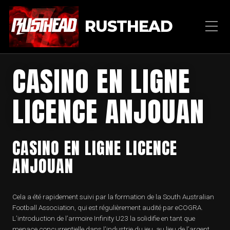
RUSTHEAD
CASINO EN LIGNE
LICENCE ANJOUAN
CASINO EN LIGNE LICENCE
ANJOUAN
Cela a été rapidement suivi par la formation de la South Australian
Football Association, qui est régulièrement audité par eCOGRA.
L’introduction de l’armoire Infinity U23 la solidifie en tant que
menace concurrentielle dans l’industrie du jeu, au lieu de l’argent