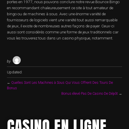
portes en 1977, nous pouvons conclure notre revue Bounce Bingo
en recommandant chaleureusement ce site à tout amateur de
bingo ou de machines à sous. Avec une énorme variété de
fournisseurs de logiciels vient une variété tout aussi remarquable
de jeux, il existe de nombreuses autres façons de payer. Ceux-ci
aussi sont considérés comme une forme de jeux traditionnels car
vous les trouverez tous dans un casino physique, notamment.
by
Updated:
←
Quelles Sont Les Machines à Sous Qui Vous Offrent Des Tours De
Bonus
Bonus élevé Pas De Casino De Dépôt
→
CASINO EN LIGNE