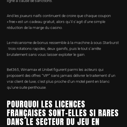
ligne à cause de sanctions.
And les joueurs naïfs continuent de croire que chaque coupon
« free » est un cadeau gratuit, alors qu’il s’agit d’une simple
réduction de la marge du casino.
Le mécanisme de bonus ressemble à la machine à sous Starburst
: trois rotations rapides, deux gainifs, puis le tout s’arrête
brutalement sans vous laisser exploiter le gain.
Bet365, Winamax et Unibet figurent parmi les acteurs qui
proposent des offres “VIP” sans jamais délivrer le traitement d’un
vrai client de luxe; c’est plus proche d’un motel peint en blanc
qu’une suite penthouse.
POURQUOI LES LICENCES
FRANÇAISES SONT-ELLES SI RARES
DANS LE SECTEUR DU JEU EN