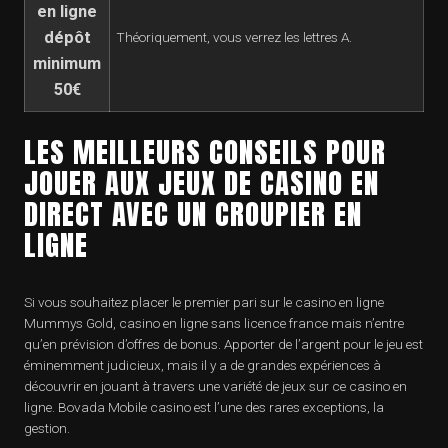
en ligne
dépôt
Théoriquement, vous verrez les lettres A.
minimum
50€
LES MEILLEURS CONSEILS POUR
JOUER AUX JEUX DE CASINO EN
DIRECT AVEC UN CROUPIER EN
LIGNE
Si vous souhaitez placer le premier pari sur le casino en ligne
Mummys Gold, casino en ligne sans licence france mais n’entre
qu’en prévision d’offres de bonus. Apporter de l’argent pour le jeu est
éminemment judicieux, mais il y a de grandes expériences à
découvrir en jouant à travers une variété de jeux sur ce casino en
ligne. Bovada Mobile casino est l’une des rares exceptions, la
gestion.