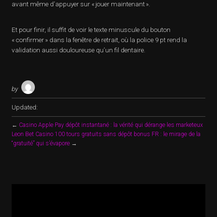
avant même d’appuyer sur « jouer maintenant ».
Et pour finir, il suffit de voir le texte minuscule du bouton
« confirmer » dans la fenêtre de retrait, où la police 9 pt rend la
validation aussi douloureuse qu’un fil dentaire.
by
Updated:
←
Casino Apple Pay dépôt instantané : la vérité qui dérange les marketeux
Leon Bet Casino 100 tours gratuits sans dépôt bonus FR : le mirage de la
“gratuité” qui s’évapore
→