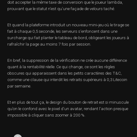
doit accepter la même taxe de conversion que le joueur lambda,
prouvant que le statut n’est qu’une façade de velours taché.
Et quand la plateforme introduit un nouveau mini‑jeu où le tirage se
fait à chaque 0,5 seconde, les serveurs s’enfoncent dans une
surcharge qui fait planter le tableau de bord, obligeant les joueurs à
rafraîchir la page au moins 7 fois par session.
En bref, la suppression de la vérification ne crée aucune différence
quant à la rentabilité réelle. Ce qui change, ce sont les règles
obscures qui apparaissent dans les petits caractères des T&C,
comme une clause qui interdit les retraits supérieurs à 0,3 Litecoin
par semaine.
Et en plus de tout ça, le design du bouton de retrait est si minuscule
qu’on le confond avec le pixel d’un avatar, rendant l’action presque
impossible à cliquer sans zoomer à 200 %.