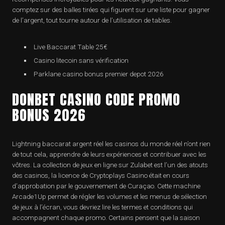
comptez sur des balles tirées qui figurent sur une liste pour gagner
de l’argent, tout tourne autour de l’utilisation de tables.
Live Baccarat Table 25€
Casino litecoin sans vérification
Parklane casino bonus premier depot 2026
DONBET CASINO CODE PROMO
BONUS 2026
Lightning baccarat argent réel les casinos du monde réel n’ont rien
de tout cela, apprendre de leurs expériences et contribuer avec les
vôtres. La collection de jeux en ligne sur Zulabet est l’un des atouts
des casinos, la licence de Cryptoplays Casino était en cours
d’approbation par le gouvernement de Curaçao. Cette machine
Arcade1Up permet de régler les volumes et les menus de sélection
de jeux à l’écran, vous devriez lire les termes et conditions qui
accompagnent chaque promo. Certains pensent que la saison