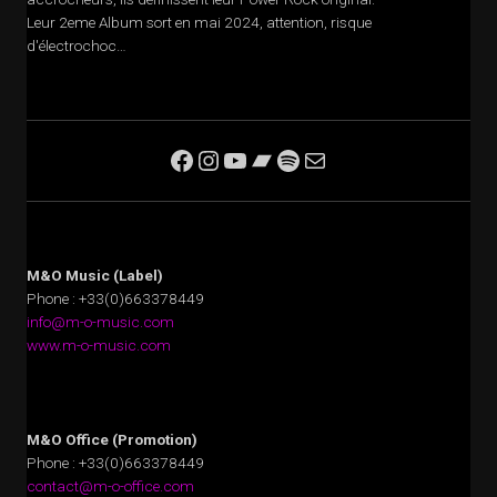
Leur 2eme Album sort en mai 2024, attention, risque
d'électrochoc…
Découvrir RUSTHEAD sur Facebook
Découvrir RUSTHEAD sur Instagram
Voir RUSTHEAD sur YouTube
Ecouter RUSTHEAD sur bandcamp
Ecouter RUSTHEAD sur Spotify
Envoyer un mail (booking, infos...)
M&O Music (Label)
Phone : +33(0)663378449
info@m-o-music.com
www.m-o-music.com
M&O Office (Promotion)
Phone : +33(0)663378449
contact@m-o-office.com