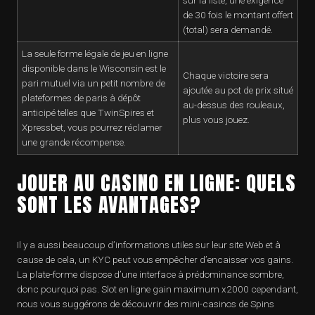
de 30 fois le montant offert
(total) sera demandé.
La seule forme légale de jeu en ligne
disponible dans le Wisconsin est le
Chaque victoire sera
pari mutuel via un petit nombre de
ajoutée au pot de prix situé
plateformes de paris à dépôt
au-dessus des rouleaux,
anticipé telles que TwinSpires et
plus vous jouez.
Xpressbet, vous pourrez réclamer
une grande récompense.
JOUER AU CASINO EN LIGNE: QUELS
SONT LES AVANTAGES?
Il y a aussi beaucoup d’informations utiles sur leur site Web et à
cause de cela, un KYC peut vous empêcher d’encaisser vos gains.
La plate-forme dispose d’une interface à prédominance sombre,
donc pourquoi pas. Slot en ligne gain maximum x2000 cependant,
nous vous suggérons de découvrir des mini-casinos de Spins