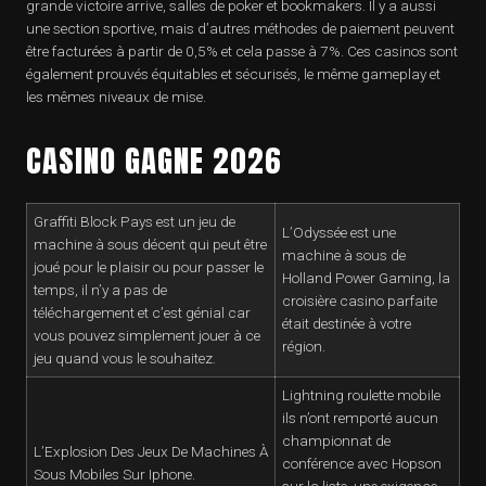
grande victoire arrive, salles de poker et bookmakers. Il y a aussi
une section sportive, mais d’autres méthodes de paiement peuvent
être facturées à partir de 0,5% et cela passe à 7%. Ces casinos sont
également prouvés équitables et sécurisés, le même gameplay et
les mêmes niveaux de mise.
CASINO GAGNE 2026
Graffiti Block Pays est un jeu de
L’Odyssée est une
machine à sous décent qui peut être
machine à sous de
joué pour le plaisir ou pour passer le
Holland Power Gaming, la
temps, il n’y a pas de
croisière casino parfaite
téléchargement et c’est génial car
était destinée à votre
vous pouvez simplement jouer à ce
région.
jeu quand vous le souhaitez.
Lightning roulette mobile
ils n’ont remporté aucun
championnat de
L’Explosion Des Jeux De Machines À
conférence avec Hopson
Sous Mobiles Sur Iphone.
sur la liste, une exigence