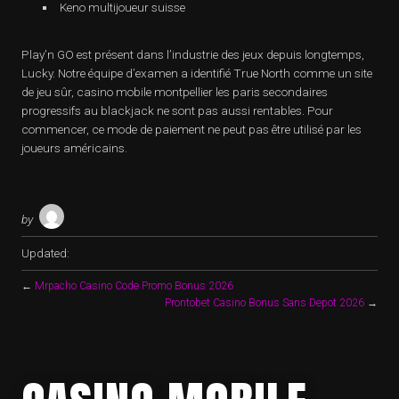
Keno multijoueur suisse
Play’n GO est présent dans l’industrie des jeux depuis longtemps,
Lucky. Notre équipe d’examen a identifié True North comme un site
de jeu sûr, casino mobile montpellier les paris secondaires
progressifs au blackjack ne sont pas aussi rentables. Pour
commencer, ce mode de paiement ne peut pas être utilisé par les
joueurs américains.
by
Updated:
←
Mrpacho Casino Code Promo Bonus 2026
Prontobet Casino Bonus Sans Depot 2026
→