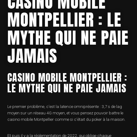
CASINO MOBILE
MONTPELLIER : LE
MYTHE QUI NE PAIE
JAMAIS
CASINO MOBILE MONTPELLIER :
LE MYTHE QUI NE PAIE JAMAIS
Le premier problème, c’est la latence omniprésente : 3,7 s de lag
moyen sur un réseau 4G moyen, et vous pensez pouvoir battre le
casino mobile Montpellier comme si c’était du poker à la maison.
Et puis il y a la réglementation de 2022, qui oblige chaque