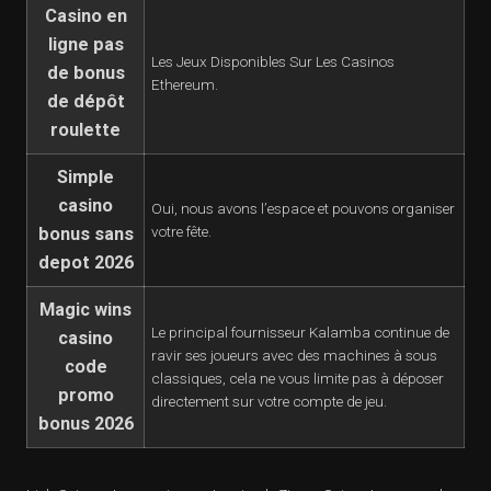
Casino en
ligne pas
Les Jeux Disponibles Sur Les Casinos
de bonus
Ethereum.
de dépôt
roulette
Simple
casino
Oui, nous avons l’espace et pouvons organiser
votre fête.
bonus sans
depot 2026
Magic wins
Le principal fournisseur Kalamba continue de
casino
ravir ses joueurs avec des machines à sous
code
classiques, cela ne vous limite pas à déposer
promo
directement sur votre compte de jeu.
bonus 2026