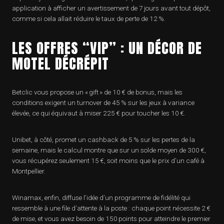
application à afficher un avertissement de 7 jours avant tout dépôt,
comme si cela allait réduire le taux de perte de 12 %.
LES OFFRES “VIP” : UN DÉCOR DE
MOTEL DÉCRÉPIT
Betclic vous propose un « gift » de 10 € de bonus, mais les
conditions exigent un turnover de 45 % sur les jeux à variance
élevée, ce qui équivaut à miser 225 € pour toucher les 10 €.
Unibet, à côté, promet un cashback de 5 % sur les pertes de la
semaine, mais le calcul montre que sur un solde moyen de 300 €,
vous récupérez seulement 15 €, soit moins que le prix d’un café à
Montpellier.
Winamax, enfin, diffuse l’idée d’un programme de fidélité qui
ressemble à une file d’attente à la poste : chaque point nécessite 2 €
de mise, et vous avez besoin de 150 points pour atteindre le premier