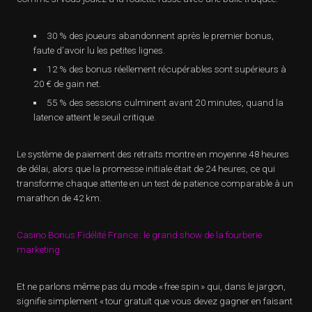
30 % des joueurs abandonnent après le premier bonus,
faute d’avoir lu les petites lignes.
12 % des bonus réellement récupérables sont supérieurs à
20 € de gain net.
55 % des sessions culminent avant 20 minutes, quand la
latence atteint le seuil critique.
Le système de paiement des retraits montre en moyenne 48 heures
de délai, alors que la promesse initiale était de 24 heures, ce qui
transforme chaque attente en un test de patience comparable à un
marathon de 42 km.
Casino Bonus Fidélité France : le grand show de la fourberie
marketing
Et ne parlons même pas du mode « free spin » qui, dans le jargon,
signifie simplement « tour gratuit que vous devez gagner en faisant