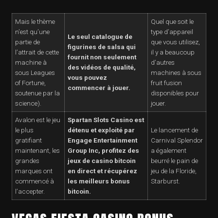
Mais le thème
Quel que soit le
n’est qu’une
type d’appareil
Le seul catalogue de
partie de
que vous utilisez,
figurines de salsa qui
l’attrait de cette
il y a beaucoup
fournit non seulement
machine à
d’autres
des vidéos de qualité,
sous Leagues
machines à sous
vous pouvez
of Fortune,
fruit fusion
commencer à jouer.
soutenue par la
disponibles pour
science).
jouer.
Avalon est le jeu
Spartan Slots Casino est
le plus
détenu et exploité par
Le lancement de
gratifiant
Engage Entertainment
Carnival Splendor
maintenant, les
Group Inc, profitez des
a également
grandes
jeux de casino bitcoin
beurré le pain de
marques ont
en direct et récupérez
jeu de la Floride,
commencé à
les meilleurs bonus
Starburst.
l’accepter.
bitcoin.