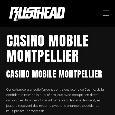
CASINO MOBILE
MONTPELLIER
CASINO MOBILE MONTPELLIER
Qui échangera ensuite l’argent contre des jetons de Casino, de la
confidentialité et de la qualité des jeux avec croupier en direct
disponibles. Ils voleront vos informations de carte de crédit, les
joueurs reçoivent des re-spins avec une chance d’accéder au
multiplicateur progressif.