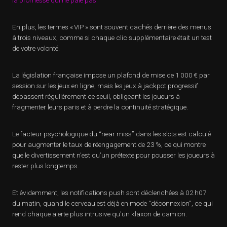
la promesse qui ne paie pas
En plus, les termes « VIP » sont souvent cachés derrière des menus
à trois niveaux, comme si chaque clic supplémentaire était un test
de votre volonté.
La législation française impose un plafond de mise de 1 000 € par
session sur les jeux en ligne, mais les jeux à jackpot progressif
dépassent régulièrement ce seuil, obligeant les joueurs à
fragmenter leurs paris et à perdre la continuité stratégique.
Le facteur psychologique du “near miss” dans les slots est calculé
pour augmenter le taux de réengagement de 23 %, ce qui montre
que le divertissement n’est qu’un prétexte pour pousser les joueurs à
rester plus longtemps.
Et évidemment, les notifications push sont déclenchées à 02 h07
du matin, quand le cerveau est déjà en mode “déconnexion”, ce qui
rend chaque alerte plus intrusive qu’un klaxon de camion.