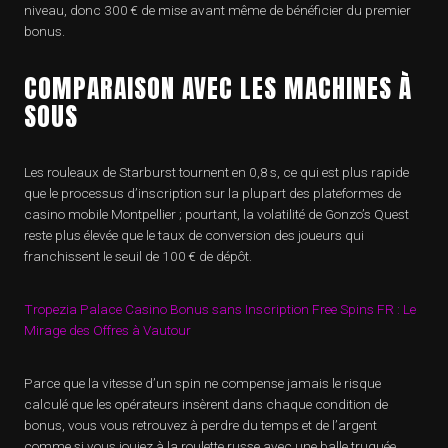
niveau, donc 300 € de mise avant même de bénéficier du premier
bonus.
COMPARAISON AVEC LES MACHINES À
SOUS
Les rouleaux de Starburst tournent en 0,8 s, ce qui est plus rapide
que le processus d’inscription sur la plupart des plateformes de
casino mobile Montpellier ; pourtant, la volatilité de Gonzo’s Quest
reste plus élevée que le taux de conversion des joueurs qui
franchissent le seuil de 100 € de dépôt.
Tropezia Palace Casino Bonus sans Inscription Free Spins FR : Le
Mirage des Offres à Vautour
Parce que la vitesse d’un spin ne compense jamais le risque
calculé que les opérateurs insèrent dans chaque condition de
bonus, vous vous retrouvez à perdre du temps et de l’argent
comme si vous jouiez à la roulette russe avec une balle truquée.