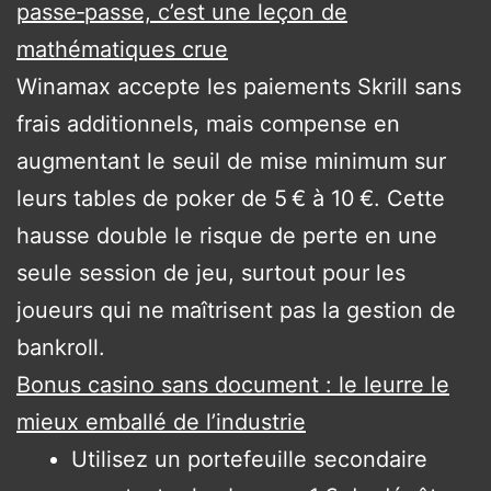
passe‑passe, c’est une leçon de
mathématiques crue
Winamax accepte les paiements Skrill sans
frais additionnels, mais compense en
augmentant le seuil de mise minimum sur
leurs tables de poker de 5 € à 10 €. Cette
hausse double le risque de perte en une
seule session de jeu, surtout pour les
joueurs qui ne maîtrisent pas la gestion de
bankroll.
Bonus casino sans document : le leurre le
mieux emballé de l’industrie
Utilisez un portefeuille secondaire