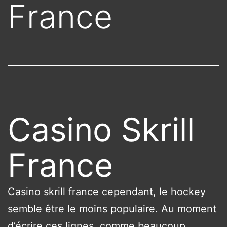
France
Casino Skrill
France
Casino skrill france cependant, le hockey
semble être le moins populaire. Au moment
d’écrire ces lignes, comme beaucoup