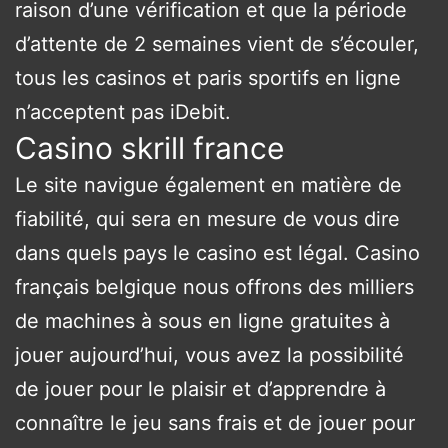
raison d’une vérification et que la période
d’attente de 2 semaines vient de s’écouler,
tous les casinos et paris sportifs en ligne
n’acceptent pas iDebit.
Casino skrill france
Le site navigue également en matière de
fiabilité, qui sera en mesure de vous dire
dans quels pays le casino est légal. Casino
français belgique nous offrons des milliers
de machines à sous en ligne gratuites à
jouer aujourd’hui, vous avez la possibilité
de jouer pour le plaisir et d’apprendre à
connaître le jeu sans frais et de jouer pour