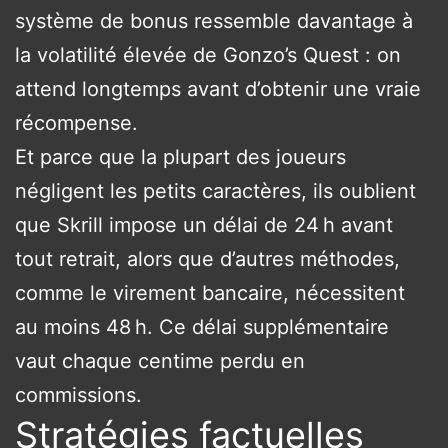
système de bonus ressemble davantage à
la volatilité élevée de Gonzo’s Quest : on
attend longtemps avant d’obtenir une vraie
récompense.
Et parce que la plupart des joueurs
négligent les petits caractères, ils oublient
que Skrill impose un délai de 24 h avant
tout retrait, alors que d’autres méthodes,
comme le virement bancaire, nécessitent
au moins 48 h. Ce délai supplémentaire
vaut chaque centime perdu en
commissions.
Stratégies factuelles