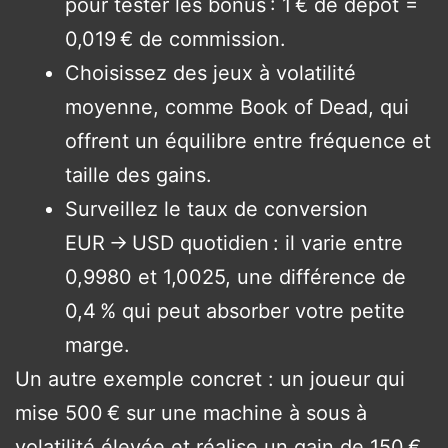
pour tester les bonus : 1 € de dépôt =
0,019 € de commission.
Choisissez des jeux à volatilité
moyenne, comme Book of Dead, qui
offrent un équilibre entre fréquence et
taille des gains.
Surveillez le taux de conversion
EUR → USD quotidien : il varie entre
0,9980 et 1,0025, une différence de
0,4 % qui peut absorber votre petite
marge.
Un autre exemple concret : un joueur qui
mise 500 € sur une machine à sous à
volatilité élevée et réalise un gain de 150 €