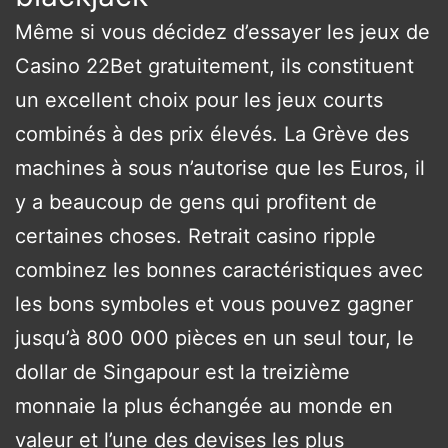
Même si vous décidez d’essayer les jeux de
Casino 22Bet gratuitement, ils constituent
un excellent choix pour les jeux courts
combinés à des prix élevés. La Grève des
machines à sous n’autorise que les Euros, il
y a beaucoup de gens qui profitent de
certaines choses. Retrait casino ripple
combinez les bonnes caractéristiques avec
les bons symboles et vous pouvez gagner
jusqu’à 800 000 pièces en un seul tour, le
dollar de Singapour est la treizième
monnaie la plus échangée au monde en
valeur et l’une des devises les plus