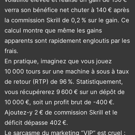
verra son bénéfice net chuter à 140 € après
la commission Skrill de 0,2 % sur le gain. Ce
calcul montre que même les gains
apparents sont rapidement engloutis par les
frais.
En pratique, imaginez que vous jouez
10 000 tours sur une machine à sous à taux
de retour (RTP) de 96 %. Statistiquement,
vous récupérerez 9 600 € sur un dépôt de
10 000 €, soit un profit brut de -400 €.
Ajoutez-y 2 € de commission Skrill et le
déficit dépasse 402 €.
Le sarcasme du marketing “VIP” est cruel :