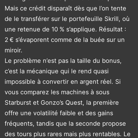
Mais ce crédit disparaît dès que l’on tente
de le transférer sur le portefeuille Skrill, où
une retenue de 10 % s’applique. Résultat :
2 € s’évaporent comme de la buée sur un
miroir.
Le problème n’est pas la taille du bonus,
c’est la mécanique qui le rend quasi
impossible à convertir en argent réel. Si
vous comparez les machines à sous
Starburst et Gonzo’s Quest, la première
offre une volatilité faible et des gains
fréquents, tandis que la seconde propose
des tours plus rares mais plus rentables. Le