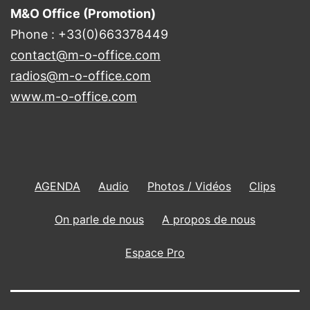
M&O Office (Promotion)
Phone : +33(0)663378449
contact@m-o-office.com
radios@m-o-office.com
www.m-o-office.com
AGENDA
Audio
Photos / Vidéos
Clips
On parle de nous
A propos de nous
Espace Pro