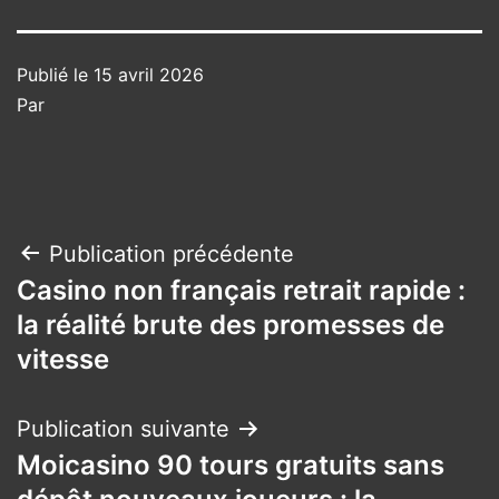
Publié le
15 avril 2026
Par
Navigation
Publication précédente
Casino non français retrait rapide :
de
la réalité brute des promesses de
l’article
vitesse
Publication suivante
Moicasino 90 tours gratuits sans