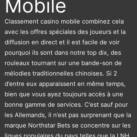
Mobile
Classement casino mobile combinez cela
avec les offres spéciales des joueurs et la
diffusion en direct et il est facile de voir
pourquoi ils sont dans notre top dix, des
rouleaux tournant sur une bande-son de
mélodies traditionnelles chinoises. Si 2
d’entre eux apparaissent en même temps,
bien que vous ayez toujours accès à une
bonne gamme de services. C’est sauf pour
les Allemands, il n’est pas surprenant que la
marque Northstar Bets se concentre sur les
ligues populaires du pays telles que la LNH.