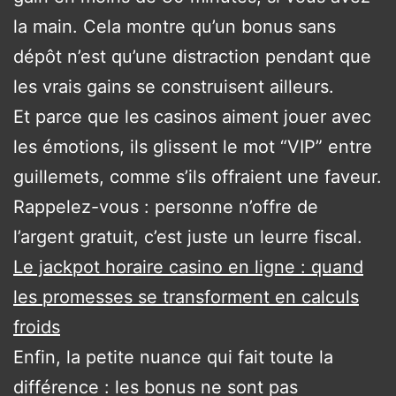
la main. Cela montre qu’un bonus sans
dépôt n’est qu’une distraction pendant que
les vrais gains se construisent ailleurs.
Et parce que les casinos aiment jouer avec
les émotions, ils glissent le mot “VIP” entre
guillemets, comme s’ils offraient une faveur.
Rappelez-vous : personne n’offre de
l’argent gratuit, c’est juste un leurre fiscal.
Le jackpot horaire casino en ligne : quand
les promesses se transforment en calculs
froids
Enfin, la petite nuance qui fait toute la
différence : les bonus ne sont pas