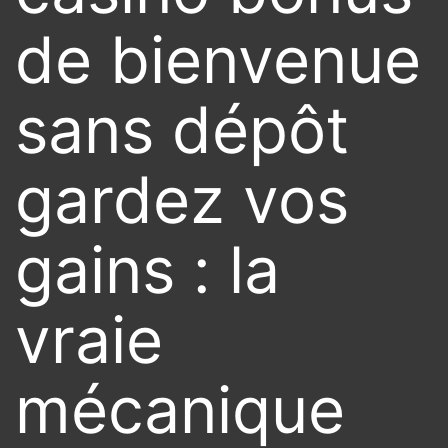
de bienvenue
sans dépôt
gardez vos
gains : la
vraie
mécanique