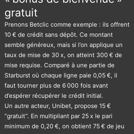
gratuit
Prenons Betclic comme exemple : ils offrent
10 € de crédit sans dépôt. Ce montant
semble généreux, mais si l’on applique un
taux de mise de 30 x, on atteint 300 € de
mise requise. Comparé à une partie de
Starburst où chaque ligne paie 0,05 €, il
faut tourner plus de 6 000 fois avant
d’espérer récupérer le crédit initial.
Un autre acteur, Unibet, propose 15 €
“gratuit”. En multipliant par 25 x le pari
minimum de 0,20 €, on obtient 75 € de jeu