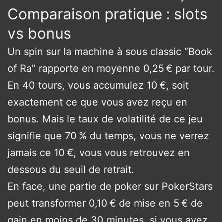
Comparaison pratique : slots
vs bonus
Un spin sur la machine à sous classic “Book
of Ra” rapporte en moyenne 0,25 € par tour.
En 40 tours, vous accumulez 10 €, soit
exactement ce que vous avez reçu en
bonus. Mais le taux de volatilité de ce jeu
signifie que 70 % du temps, vous ne verrez
jamais ce 10 €, vous vous retrouvez en
dessous du seuil de retrait.
En face, une partie de poker sur PokerStars
peut transformer 0,10 € de mise en 5 € de
gain en moins de 30 minutes, si vous avez