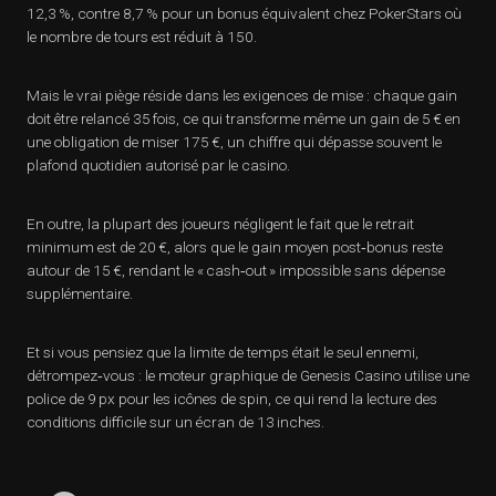
12,3 %, contre 8,7 % pour un bonus équivalent chez PokerStars où
le nombre de tours est réduit à 150.
Mais le vrai piège réside dans les exigences de mise : chaque gain
doit être relancé 35 fois, ce qui transforme même un gain de 5 € en
une obligation de miser 175 €, un chiffre qui dépasse souvent le
plafond quotidien autorisé par le casino.
En outre, la plupart des joueurs négligent le fait que le retrait
minimum est de 20 €, alors que le gain moyen post‑bonus reste
autour de 15 €, rendant le « cash‑out » impossible sans dépense
supplémentaire.
Et si vous pensiez que la limite de temps était le seul ennemi,
détrompez‑vous : le moteur graphique de Genesis Casino utilise une
police de 9 px pour les icônes de spin, ce qui rend la lecture des
conditions difficile sur un écran de 13 inches.