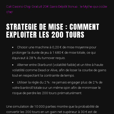
Cat Casino Chip Gratuit 20€ Sans Dépôt Bonus : le Mythe qui coûte
cher
STRATEGIE DE MISE : COMMENT
EXPLOITER LES 200 TOURS
Choisir une machine à 0,20 € de mise moyenne pour
prolonger la durée de jeu à 1 680 € de mise totale, ce qui
équivaut à 28 % du turnover requis.
Alterner entre Starburst (volatilité faible) et un titre à haute
volatilité comme Dead or Alive, afin de lisser la courbe de gains
tout en respectant la contrainte de temps.
Utiliser la règle du 2 % : ne jamais engager plus de 2 % de
votre bankroll totale sur un même spin afin de minimiser le
risque de perdre les 200 tours prématurément.
Une simulation de 10 000 parties montre que la probabilité de
convertir les 200 tours en un gain net supérieur à 30 € est de