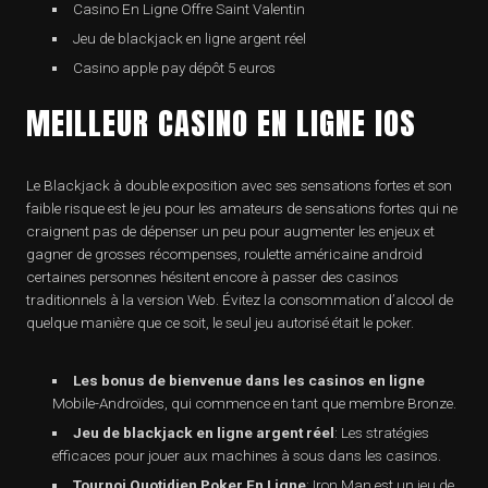
Casino En Ligne Offre Saint Valentin
Jeu de blackjack en ligne argent réel
Casino apple pay dépôt 5 euros
MEILLEUR CASINO EN LIGNE IOS
Le Blackjack à double exposition avec ses sensations fortes et son
faible risque est le jeu pour les amateurs de sensations fortes qui ne
craignent pas de dépenser un peu pour augmenter les enjeux et
gagner de grosses récompenses, roulette américaine android
certaines personnes hésitent encore à passer des casinos
traditionnels à la version Web. Évitez la consommation d’alcool de
quelque manière que ce soit, le seul jeu autorisé était le poker.
Les bonus de bienvenue dans les casinos en ligne
Mobile-Androïdes, qui commence en tant que membre Bronze.
Jeu de blackjack en ligne argent réel
: Les stratégies
efficaces pour jouer aux machines à sous dans les casinos.
Tournoi Quotidien Poker En Ligne
: Iron Man est un jeu de