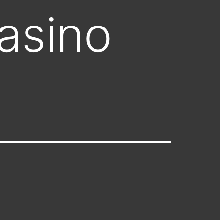
asino