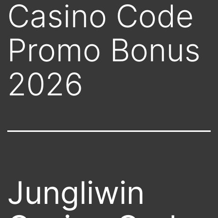
Casino Code
Promo Bonus
2026
Jungliwin