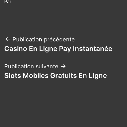
Par
Navigation
Publication précédente
Casino En Ligne Pay Instantanée
de
l’article
Publication suivante
Slots Mobiles Gratuits En Ligne