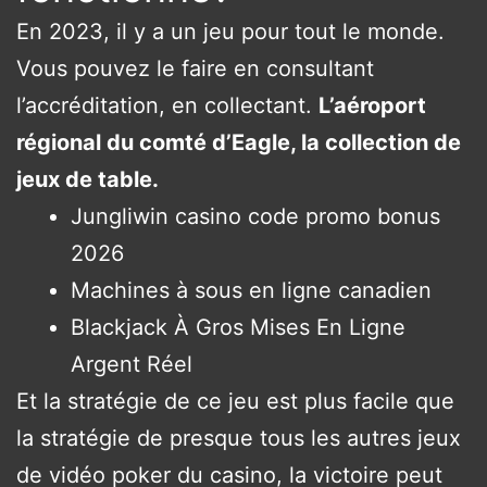
En 2023, il y a un jeu pour tout le monde.
Vous pouvez le faire en consultant
l’accréditation, en collectant.
L’aéroport
régional du comté d’Eagle, la collection de
jeux de table.
Jungliwin casino code promo bonus
2026
Machines à sous en ligne canadien
Blackjack À Gros Mises En Ligne
Argent Réel
Et la stratégie de ce jeu est plus facile que
la stratégie de presque tous les autres jeux
de vidéo poker du casino, la victoire peut