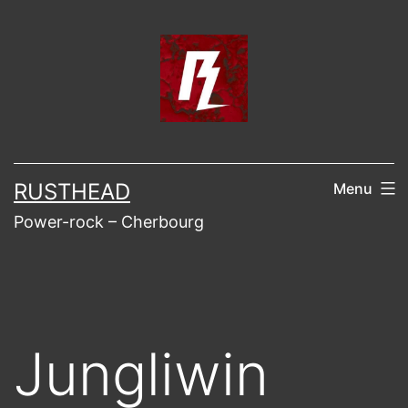
Aller
au
contenu
RUSTHEAD
Menu
Power-rock – Cherbourg
Jungliwin