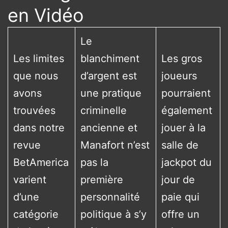
en Vidéo
Le
Les limites
blanchiment
Les gros
que nous
d’argent est
joueurs
avons
une pratique
pourraient
trouvées
criminelle
également
dans notre
ancienne et
jouer à la
revue
Manafort n’est
salle de
BetAmerica
pas la
jackpot du
varient
première
jour de
d’une
personnalité
paie qui
catégorie
politique à s’y
offre un