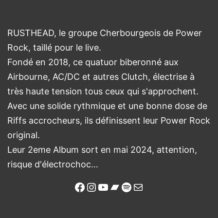
RUSTHEAD, le groupe Cherbourgeois de Power
Rock, taillé pour le live.
Fondé en 2018, ce quatuor biberonné aux
Airbourne, AC/DC et autres Clutch, électrise à
très haute tension tous ceux qui s'approchent.
Avec une solide rythmique et une bonne dose de
Riffs accrocheurs, ils définissent leur Power Rock
original.
Leur 2eme Album sort en mai 2024, attention,
risque d'électrochoc…
Découvrir RUSTHEAD sur Facebook
Découvrir RUSTHEAD sur Instagram
Voir RUSTHEAD sur YouTube
Ecouter RUSTHEAD sur bandcamp
Ecouter RUSTHEAD sur Spotify
Envoyer un mail (booking, infos...)