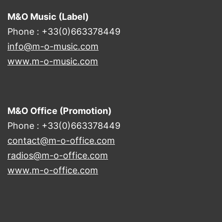
M&O Music (Label)
Phone : +33(0)663378449
info@m-o-music.com
www.m-o-music.com
M&O Office (Promotion)
Phone : +33(0)663378449
contact@m-o-office.com
radios@m-o-office.com
www.m-o-office.com