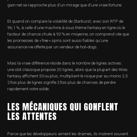
gain net se rapproche plus d’un mirage que d’une vraie fortune.
Et quand on compare la volatilité de Starburst, avec son RTP de
96,1 %, à celle d’une machine à sous thème fantasy en ligne où le
facteur de chance chute à 92 % en moyenne, on comprend vite que
les promesses de « free » spins sont aussi fiables qu’une
assurance-vie offerte par un vendeur de hot‑dogs.
Mais la vraie différence réside dans le nombre de lignes actives :
une slot classique propose 20 lignes, alors que la plupart des titres
fantasy affichent 50 ou plus, multipliant le risque par au moins 2,5.
2 fois plus de lignes signifie 2 fois plus de chances de perdre
rapidement votre solde.
LES MÉCANIQUES QUI GONFLENT
LES ATTENTES
Parce que les développeurs aiment les drames, ils insèrent souvent