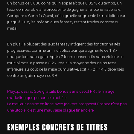
un bonus de 5 000 coins qui n’apparaît que 0,02 % du temps, un
taux comparable à la probabilité de gagner à la loterie nationale.
Comparé à Gonzo’s Quest, où la gravité augmente le multiplicateur
jusqu’à 10 x, les mécaniques fantasy restent froides comme du
métal.
En plus, la plupart des jeux fantasy intègrent des fonctionnalités
progressives, comme un multiplicateur qui augmente de 1,3 x
chaque tour sans gain. Après 7 tours consécutifs sans victoire, le
multiplicateur passe à 3,2 x, mais la moyenne des gains reste
inférieure au coût de la mise cumulative, soit 7 × 2 = 14 € dépensés
contre un gain moyen de 9 €.
Playojo casino 25€ gratuits bonus sans dépôt FR : le mirage
marketing que personne n’achète
Le meilleur casino en ligne avec jackpot progressif France n’est pas
une utopie, c’est une mauvaise blague financière
EXEMPLES CONCRETS DE TITRES