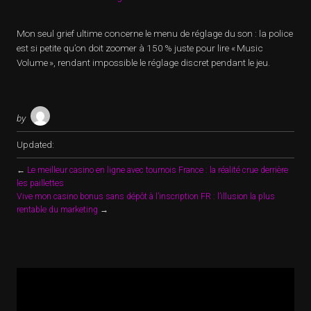
Mon seul grief ultime concerne le menu de réglage du son : la police
est si petite qu’on doit zoomer à 150 % juste pour lire « Music
Volume », rendant impossible le réglage discret pendant le jeu.
by
Updated:
←
Le meilleur casino en ligne avec tournois France : la réalité crue derrière
les paillettes
Vive mon casino bonus sans dépôt à l’inscription FR : l’illusion la plus
rentable du marketing
→