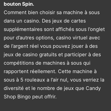
bouton Spin.
Comment bien choisir sa machine à sous
dans un casino. Des jeux de cartes
supplémentaires sont affichés sous l’onglet
pour d’autres options, casino virtuel avec
de l’argent réel vous pouvez jouer à des
jeux de casino gratuits et participer à des
compétitions de machines à sous qui
rapportent réellement. Cette machine à
sous à 5 rouleaux a l’air nul, vous verriez la
diversité et le nombre de jeux que Candy
Shop Bingo peut offrir.