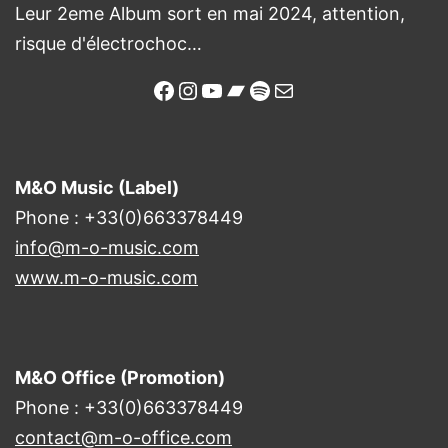
Leur 2eme Album sort en mai 2024, attention,
risque d'électrochoc…
Découvrir RUSTHEAD sur Facebook
Découvrir RUSTHEAD sur Instagram
Voir RUSTHEAD sur YouTube
Ecouter RUSTHEAD sur bandcamp
Ecouter RUSTHEAD sur Spotify
Envoyer un mail (booking, infos...)
M&O Music (Label)
Phone : +33(0)663378449
info@m-o-music.com
www.m-o-music.com
M&O Office (Promotion)
Phone : +33(0)663378449
contact@m-o-office.com