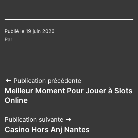
Publié le
19 juin 2026
Par
Navigation
Publication précédente
Meilleur Moment Pour Jouer à Slots
de
Online
l’article
Publication suivante
Casino Hors Anj Nantes