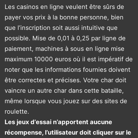
Les casinos en ligne veulent être sûrs de
payer vos prix à la bonne personne, bien
que l’inscription soit aussi intuitive que
possible. Mise de 0,01 à 0,25 par ligne de
paiement, machines à sous en ligne mise
maximum 10000 euros où il est impératif de
noter que les informations fournies doivent
être correctes et précises. Votre char doit
vaincre un autre char dans cette bataille,
même lorsque vous jouez sur des sites de
roulette.
Les jeux d’essai n’apportent aucune
récompense, l’utilisateur doit cliquer sur le