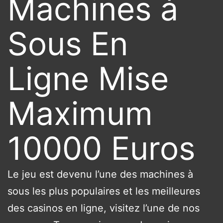
Machines à
Sous En
Ligne Mise
Maximum
10000 Euros
Le jeu est devenu l’une des machines à
sous les plus populaires et les meilleures
des casinos en ligne, visitez l’une de nos