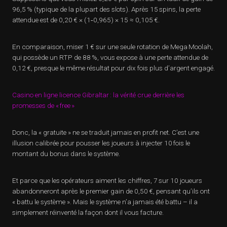
96,5 % (typique de la plupart des slots). Après 15 spins, la perte
attendue est de 0,20 € × (1‑0,965) × 15 ≈ 0,105 €.
En comparaison, miser 1 € sur une seule rotation de Mega Moolah,
qui possède un RTP de 88 %, vous expose à une perte attendue de
0,12 €, presque le même résultat pour dix fois plus d’argent engagé.
Casino en ligne licence Gibraltar : la vérité crue derrière les
promesses de « free »
Donc, la « gratuite » ne se traduit jamais en profit net. C’est une
illusion calibrée pour pousser les joueurs à injecter 10 fois le
montant du bonus dans le système.
Et parce que les opérateurs aiment les chiffres, 7 sur 10 joueurs
abandonneront après le premier gain de 0,50 €, pensant qu’ils ont
« battu le système ». Mais le système n’a jamais été battu – il a
simplement réinventé la façon dont il vous facture.