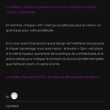
Le meilleur casino en ligne avec live casino n’est pas un mythe,
c’est un calcul froid
En somme, chaque « VIP » n’est qu’un petit pas pour le casino, un
grand pas pour votre portefeuille.
Et si vous avez l’impression que le design de l’interface vous pousse
à cliquer davantage, vous avez raison : le bouton « Spin » est placé
à la même hauteur que le texte de la politique de confidentialité, et la
police utilisée pour indiquer le montant du bonus est tellement petite
que même en zoom, on peine à la lire.
Le meilleur live casino 2026 : la vérité qui dérange les marketeurs
by
Updated: