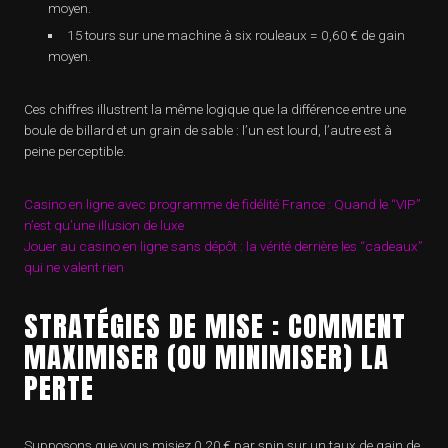
moyen.
15 tours sur une machine à six rouleaux = 0,60 € de gain
moyen.
Ces chiffres illustrent la même logique que la différence entre une
boule de billard et un grain de sable : l’un est lourd, l’autre est à
peine perceptible.
Casino en ligne avec programme de fidélité France : Quand le “VIP”
n’est qu’une illusion de luxe
Jouer au casino en ligne sans dépôt : la vérité derrière les “cadeaux”
qui ne valent rien
STRATÉGIES DE MISE : COMMENT
MAXIMISER (OU MINIMISER) LA
PERTE
Supposons que vous misiez 0,20 € par spin sur un taux de gain de