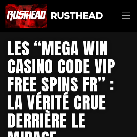
RUSTHEAD
LES “MEGA WIN
CASINO CODE VIP
FREE SPINS FR” :
LA VÉRITÉ CRUE
DERRIÈRE LE