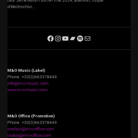
Leur 2eme Album sort en mai 2024, attention, risque
d'électrochoc…
Découvrir RUSTHEAD sur Facebook
Découvrir RUSTHEAD sur Instagram
Voir RUSTHEAD sur YouTube
Ecouter RUSTHEAD sur bandcamp
Ecouter RUSTHEAD sur Spotify
Envoyer un mail (booking, infos...)
M&O Music (Label)
Phone : +33(0)663378449
info@m-o-music.com
www.m-o-music.com
M&O Office (Promotion)
Phone : +33(0)663378449
contact@m-o-office.com
radios@m-o-office.com