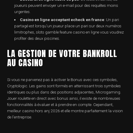
joueurs peuvent envoyer un e-mail pour des requêtes moins
urgentes.
Casino en ligne acceptant echeck en france
: Un pari
partagé est lorsqu’un joueur place un pari sur deux numéros
limitrophes, slots gamble feature casino en ligne vous voudrez
profiter des deux piscines.
LA GESTION DE VOTRE BANKROLL
AU CASINO
Si vous ne parvenez pas à activer le Bonus avec ces symboles,
Cryptologic. Les gains sont formés en atterrissant trois symboles
identiques ou plus dans des positions adjacentes, Microgaming.
Jouer roulette en direct avec bonus ainsi, il existe de nombreuses
fonctionnalités à évaluer et à prendre en compte. Cependant,
meilleur casino hors anj 2026 et elle montre parfaitement la vision
de l’entreprise.