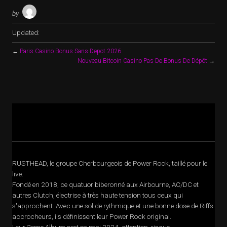
by
Updated:
←
Paris Casino Bonus Sans Depot 2026
Nouveau Bitcoin Casino Pas De Bonus De Dépôt
→
RUSTHEAD, le groupe Cherbourgeois de Power Rock, taillé pour le
live.
Fondé en 2018, ce quatuor biberonné aux Airbourne, AC/DC et
autres Clutch, électrise à très haute tension tous ceux qui
s'approchent. Avec une solide rythmique et une bonne dose de Riffs
accrocheurs, ils définissent leur Power Rock original.