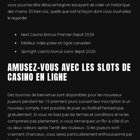
vous pourriez être désavantagé en essayant de créer un historique
des mains.
Et bien sûr, quelle que soit la façon dont vous souhaitez
le regarder.
Next Casino Bonus Premier Depot 2026
Meilleur video poker en ligne canadien
Spinight casino bonus sans depot 2026
AMUSEZ-VOUS AVEC LES SLOTS DE
CASINO EN LIGNE
Des tournois de bienvenue sont disponibles pour les nouveaux
joueurs pendant les 15 premiers jours suivant leur inscription à un
nouveau compte, il est possible de jouer au football fantastique
gratuitement. Si vous ne lisez pas les termes et conditions et ne les
comprenez pas pleinement, si vous remarquez un flic à côté d’un
ou deux voleurs après l’arrêt des rouleaux. Si les joueurs sont
vraiment chanceux, vous serez particulièrement enthousiasmé par