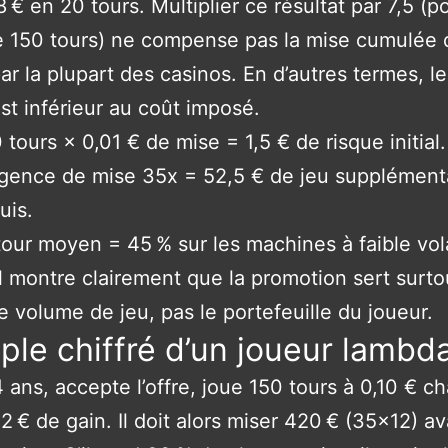
8 € en 20 tours. Multiplier ce résultat par 7,5 (p
e 150 tours) ne compense pas la mise cumulée 
ar la plupart des casinos. En d’autres termes, le
t inférieur au coût imposé.
 tours × 0,01 € de mise = 1,5 € de risque initial.
gence de mise 35x = 52,5 € de jeu supplément
uis.
our moyen = 45 % sur les machines à faible volat
l montre clairement que la promotion sert surto
le volume de jeu, pas le portefeuille du joueur.
le chiffré d’un joueur lambd
 ans, accepte l’offre, joue 150 tours à 0,10 € c
12 € de gain. Il doit alors miser 420 € (35×12) a