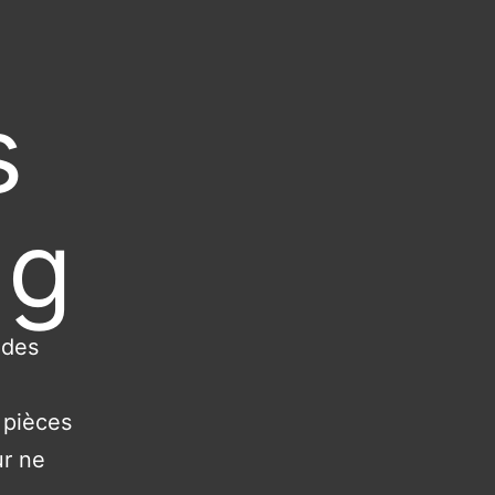
s
ng
 des
 pièces
ur ne