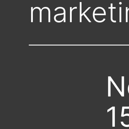
marketi
N
1