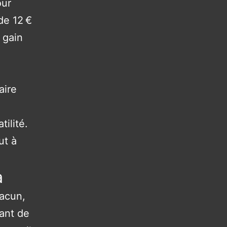
our
de 12 €
 gain
aire
ilité.
ut à
a
hacun,
vant de