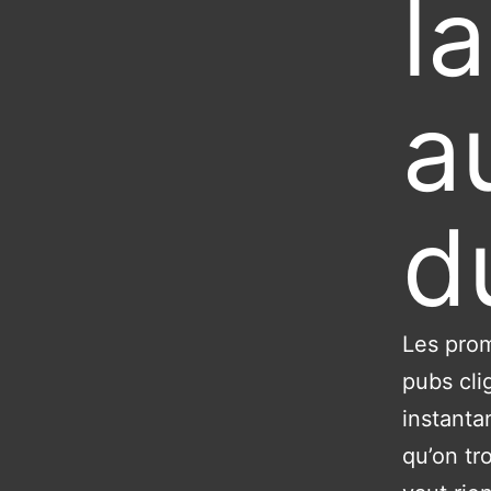
l
a
d
Les prom
pubs cli
instanta
qu’on tr