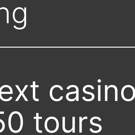
ng
ext casin
50 tours