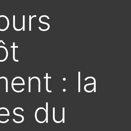
ours
ôt
ent : la
es du