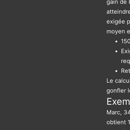
gain de 
atteindr
exigée p
moyen es
150
Exi
req
Ret
Le calcu
gonfler 
Exemp
Marc, 34
obtient 