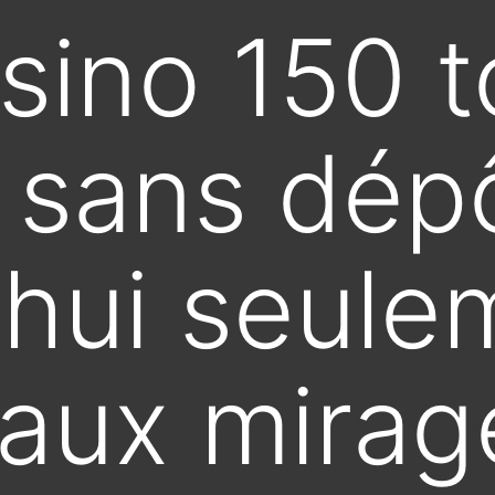
sino 150 t
s sans dép
hui seulem
aux mirag