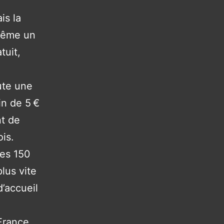
is la
même un
tuit,
ute une
in de 5 €
nt de
is.
les 150
lus vite
d’accueil
France,