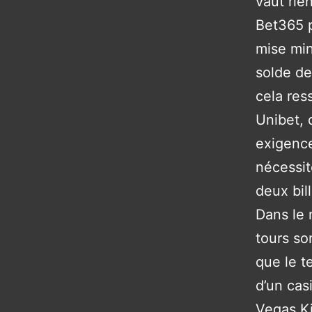
vaut rie
Bet365 p
mise mi
solde de
cela res
Unibet, 
exigence
nécessit
deux bil
Dans le 
tours so
que le t
d’un cas
Vegas Ki