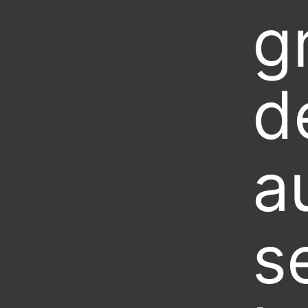
g
d
a
s