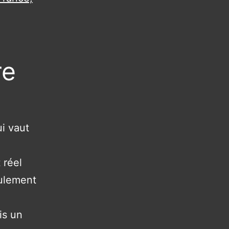
re
i vaut
 réel
eulement
is un