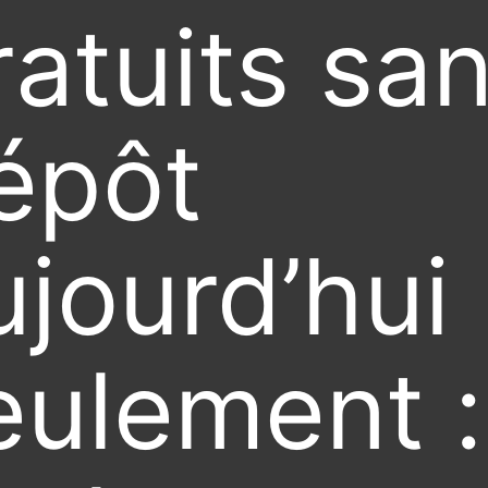
ratuits sa
épôt
ujourd’hui
eulement :