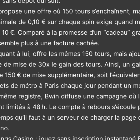
n sans dépôt qui suit.
ropose une offre où 150 tours s’enchaînent, ma
nimale de 0,10 € sur chaque spin exige quand 
 10 €. Comparé à la promesse d’un “cadeau” gra
semble plus à une facture cachée.
quant à lui, offre les mêmes 150 tours, mais ajo
 de mise de 30x le gain des tours. Ainsi, un ga
e 150 € de mise supplémentaire, soit l’équivale
lets de métro à Paris chaque jour pendant un mo
même registre, Bwin diffuse une campagne où 
nt limités à 48 h. Le compte à rebours s’écoule p
emps qu’il faut à un serveur de charger la page 
ino.
ngs Casino : jouez sans inscription instantané 