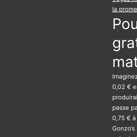
la prom
Pou
gra
ma
Imaginez
0,02 € e
produira
passe pa
0,75 € à 
Gonzo’s 