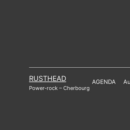
Aller
au
contenu
RUSTHEAD
AGENDA
Au
Power-rock – Cherbourg