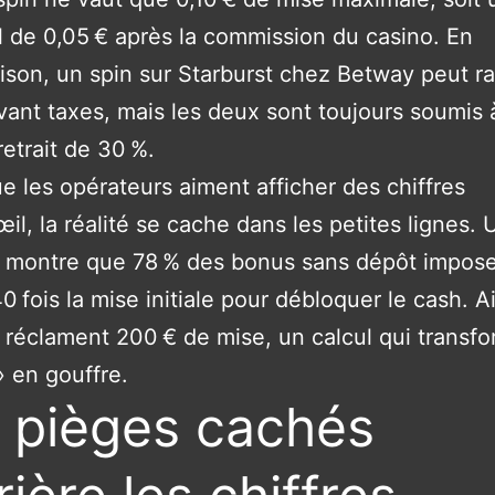
l de 0,05 € après la commission du casino. En
son, un spin sur Starburst chez Betway peut r
vant taxes, mais les deux sont toujours soumis 
retrait de 30 %.
e les opérateurs aiment afficher des chiffres
œil, la réalité se cache dans les petites lignes. 
 montre que 78 % des bonus sans dépôt impos
0 fois la mise initiale pour débloquer le cash. Ai
 réclament 200 € de mise, un calcul qui transfo
 en gouffre.
 pièges cachés