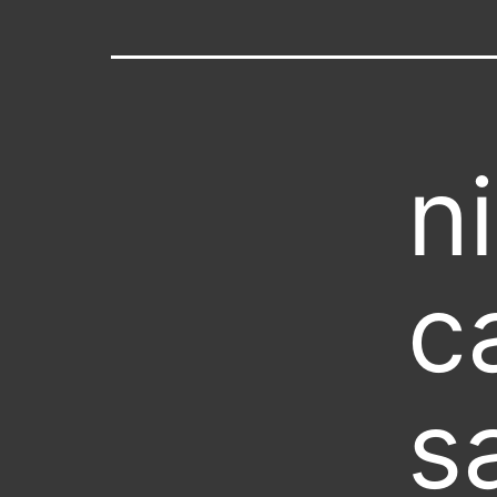
n
c
s