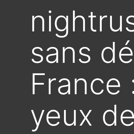
nightru
sans dé
France 
yeux de