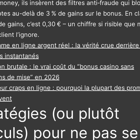
money, ils insèrent des filtres anti‑fraude qui b
tes au-delà de 3 % de gains sur le bonus. En cla
de gains, c’est 0,30 € – un chiffre si risible que
lient l’ignore.
me en ligne argent réel : la vérité crue derrière
s instantanés
n brutale : le vrai coût du “bonus casino sans
ns de mise” en 2026
eur craps en ligne : pourquoi la plupart des pr
vent
atégies (ou plutôt
culs) pour ne pas se