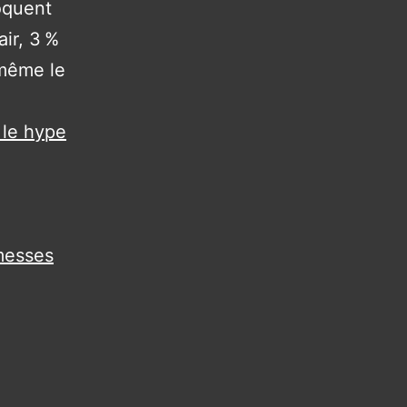
loquent
ir, 3 %
 même le
 le hype
omesses