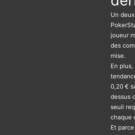
der
Un deuxi
PokerSta
joueur m
des comp
mise.
En plus,
tendance
0,20 € s
dessus d
seuil req
chaque 
Et parce