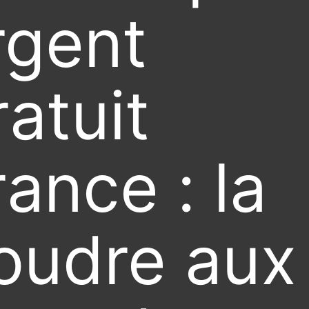
rgent
ratuit
rance : la
oudre aux