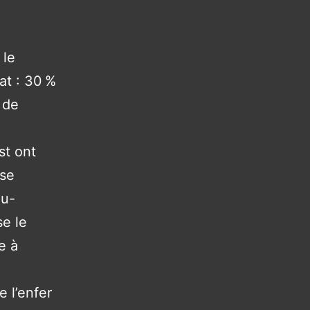
 le
at : 30 %
 de
st ont
ise
au-
e le
e à
 l’enfer