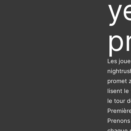
y
p
Les joue
nightrus
promet z
lisent le
le tour 
Première
Prenons 
chaque s