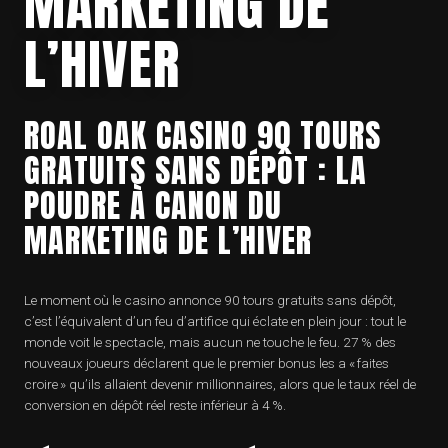
MARKETING DE
L’HIVER
ROAL OAK CASINO 90 TOURS
GRATUITS SANS DÉPÔT : LA
POUDRE À CANON DU
MARKETING DE L’HIVER
Le moment où le casino annonce 90 tours gratuits sans dépôt,
c’est l’équivalent d’un feu d’artifice qui éclate en plein jour : tout le
monde voit le spectacle, mais aucun ne touche le feu. 27 % des
nouveaux joueurs déclarent que le premier bonus les a « faites
croire » qu’ils allaient devenir millionnaires, alors que le taux réel de
conversion en dépôt réel reste inférieur à 4 %.