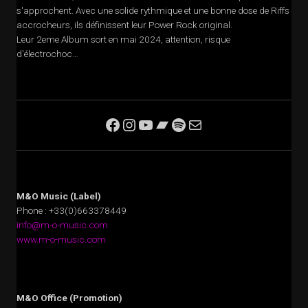
s'approchent. Avec une solide rythmique et une bonne dose de Riffs
accrocheurs, ils définissent leur Power Rock original.
Leur 2eme Album sort en mai 2024, attention, risque
d'électrochoc…
Découvrir RUSTHEAD sur Facebook
Découvrir RUSTHEAD sur Instagram
Voir RUSTHEAD sur YouTube
Ecouter RUSTHEAD sur bandcamp
Ecouter RUSTHEAD sur Spotify
Envoyer un mail (booking, infos...)
M&O Music (Label)
Phone : +33(0)663378449
info@m-o-music.com
www.m-o-music.com
M&O Office (Promotion)