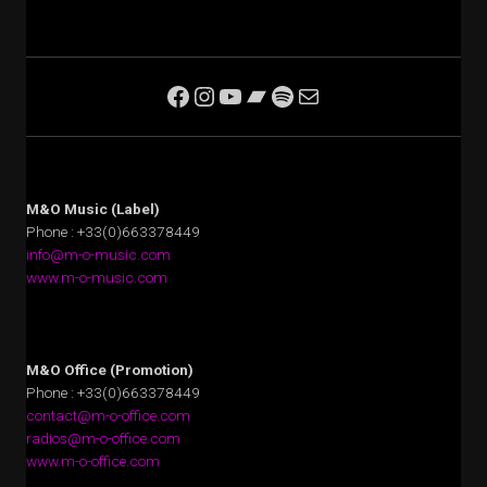
Découvrir RUSTHEAD sur Facebook
Découvrir RUSTHEAD sur Instagram
Voir RUSTHEAD sur YouTube
Ecouter RUSTHEAD sur bandcamp
Ecouter RUSTHEAD sur Spotify
Envoyer un mail (booking, infos...)
M&O Music (Label)
Phone : +33(0)663378449
info@m-o-music.com
www.m-o-music.com
M&O Office (Promotion)
Phone : +33(0)663378449
contact@m-o-office.com
radios@m-o-office.com
www.m-o-office.com