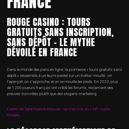
FRANCE
ROUGE CASINO : TOURS
GRATUITS SANS INSCRIPTION,
SANS DÉPÔT – LE MYTHE
DÉVOILÉ EN FRANCE
Dans le monde des paris en ligne, la promesse « tours gratuits sans
dépôt » ressemble à un leurre pastel sur un trottoir mouillé : on
l’aperçoit, on s’approche, et on se mouille les pieds. En 2023, plus
de 1 200 joueurs français ont criblé les forums, réclamant des
preuves concrètes plutôt que des slogans marketing.
Casino en ligne licence Anjouan : Le vrai coût du « VIP » sans
magies