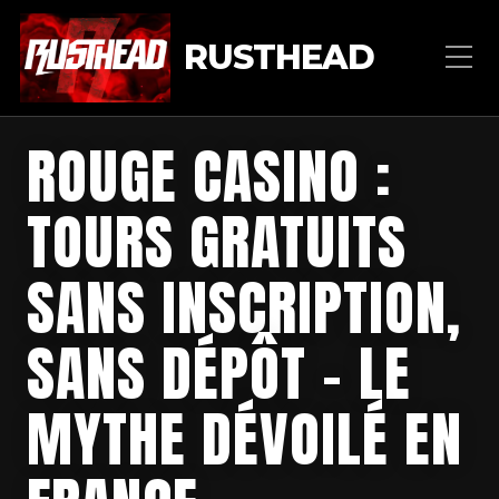
RUSTHEAD
ROUGE CASINO :
TOURS GRATUITS
SANS INSCRIPTION,
SANS DÉPÔT – LE
MYTHE DÉVOILÉ EN