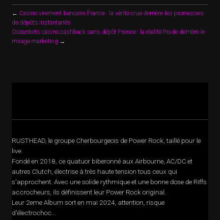
←
Casino virement bancaire France : la vérité crue derrière les promesses
de dépôts instantanés
Oceanbets casino cashback sans dépôt France : la réalité froide derrière le
mirage marketing
→
RUSTHEAD, le groupe Cherbourgeois de Power Rock, taillé pour le
live.
Fondé en 2018, ce quatuor biberonné aux Airbourne, AC/DC et
autres Clutch, électrise à très haute tension tous ceux qui
s'approchent. Avec une solide rythmique et une bonne dose de Riffs
accrocheurs, ils définissent leur Power Rock original.
Leur 2eme Album sort en mai 2024, attention, risque
d'électrochoc…