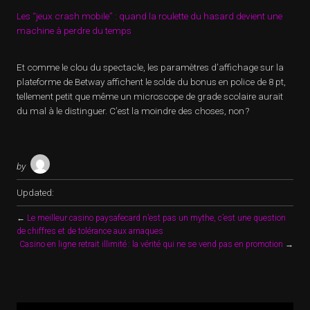
Les “jeux crash mobile” : quand la roulette du hasard devient une
machine à perdre du temps
Et comme le clou du spectacle, les paramètres d’affichage sur la
plateforme de Betway affichent le solde du bonus en police de 8 pt,
tellement petit que même un microscope de grade scolaire aurait
du mal à le distinguer. C’est la moindre des choses, non ?
by
Updated:
←
Le meilleur casino paysafecard n’est pas un mythe, c’est une question
de chiffres et de tolérance aux arnaques
Casino en ligne retrait illimité : la vérité qui ne se vend pas en promotion
→