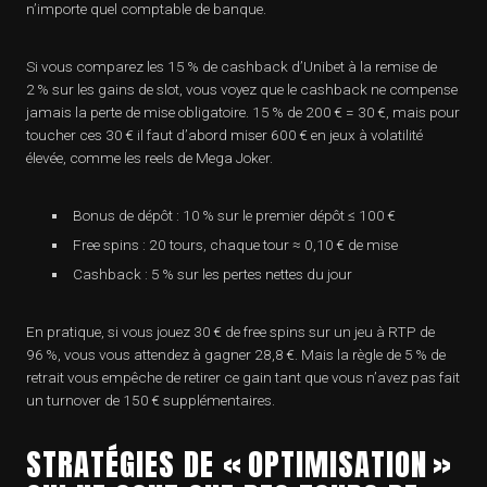
n’importe quel comptable de banque.
Si vous comparez les 15 % de cashback d’Unibet à la remise de
2 % sur les gains de slot, vous voyez que le cashback ne compense
jamais la perte de mise obligatoire. 15 % de 200 € = 30 €, mais pour
toucher ces 30 € il faut d’abord miser 600 € en jeux à volatilité
élevée, comme les reels de Mega Joker.
Bonus de dépôt : 10 % sur le premier dépôt ≤ 100 €
Free spins : 20 tours, chaque tour ≈ 0,10 € de mise
Cashback : 5 % sur les pertes nettes du jour
En pratique, si vous jouez 30 € de free spins sur un jeu à RTP de
96 %, vous vous attendez à gagner 28,8 €. Mais la règle de 5 % de
retrait vous empêche de retirer ce gain tant que vous n’avez pas fait
un turnover de 150 € supplémentaires.
STRATÉGIES DE « OPTIMISATION »