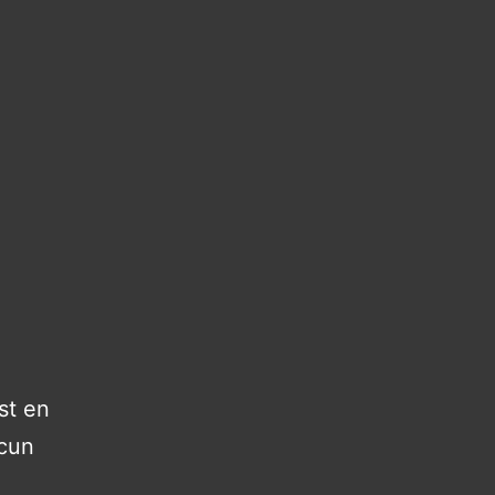
st en
acun