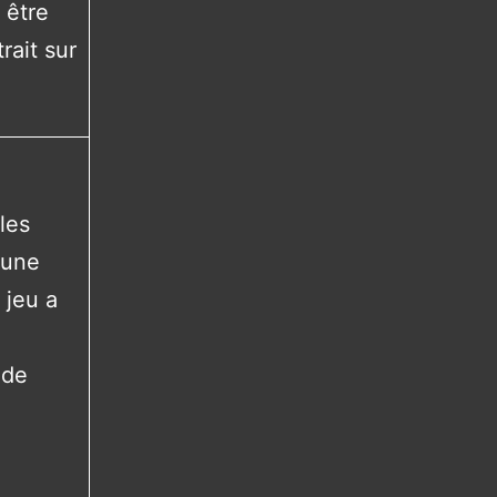
 être
rait sur
les
 une
 jeu a
 de