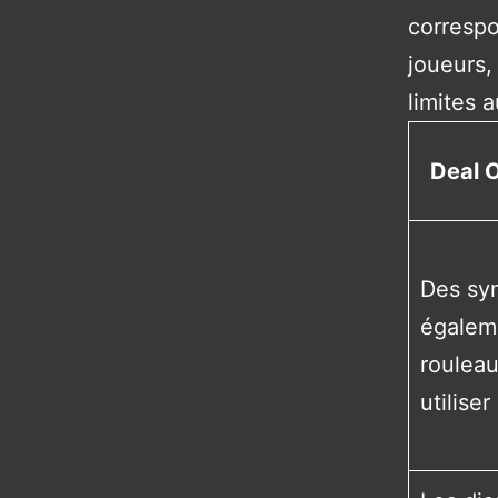
correspo
joueurs,
limites 
Deal O
Des sy
égaleme
rouleau
utilise