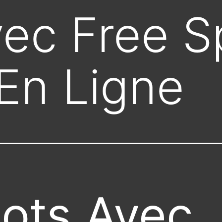
vec Free S
En Ligne
lots Avec