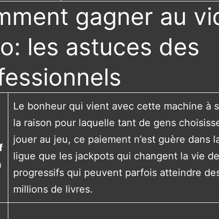
ment gagner au vi
o: les astuces des
fessionnels
Le bonheur qui vient avec cette machine à 
la raison pour laquelle tant de gens choisiss
jouer au jeu, ce paiement n’est guère dans 
f
ligue que les jackpots qui changent la vie d
a
progressifs qui peuvent parfois atteindre de
millions de livres.