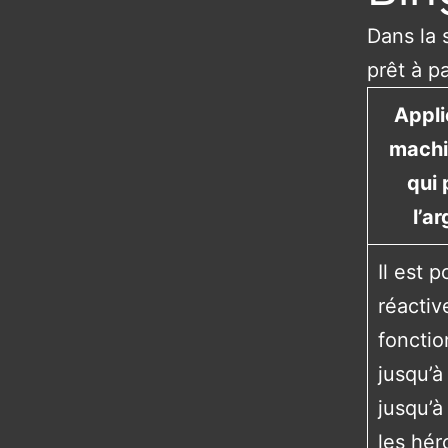
Dans la 
prêt à p
Appli
machi
qui 
l’a
Il est 
réactiv
fonctio
jusqu’à
jusqu’à
les hér