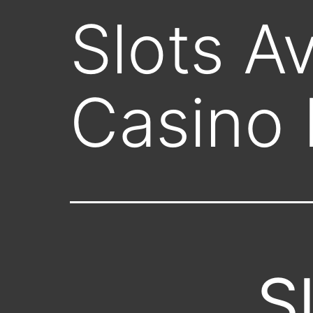
Slots A
Casino 
S