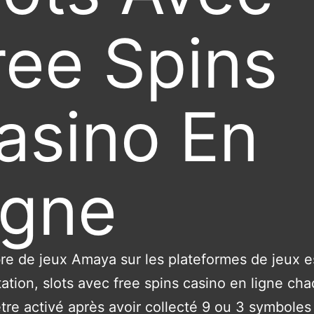
ree Spins
asino En
igne
e de jeux Amaya sur les plateformes de jeux e
tion, slots avec free spins casino en ligne ch
tre activé après avoir collecté 9 ou 3 symboles