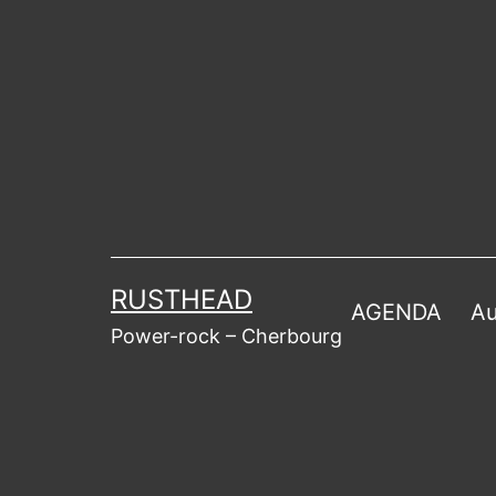
Aller
au
contenu
RUSTHEAD
AGENDA
Au
Power-rock – Cherbourg