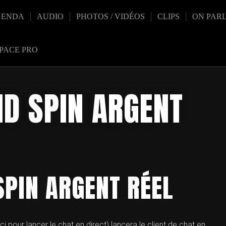
GENDA
AUDIO
PHOTOS / VIDÉOS
CLIPS
ON PAR
PACE PRO
ND SPIN ARGENT
SPIN ARGENT RÉEL
ici pour lancer le chat en direct) lancera le client de chat en