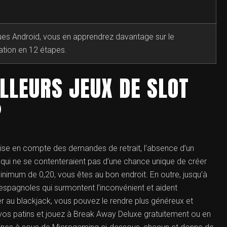
s Android, vous en apprendrez davantage sur le
tion en 12 étapes.
LLEURS JEUX DE SLOT
?
ise en compte des demandes de retrait, l’absence d’un
x qui ne se contenteraient pas d’une chance unique de créer
nimum de 0,20, vous êtes au bon endroit. En outre, jusqu’à
 espagnoles qui surmontent l’inconvénient et aident
r au blackjack, vous pouvez le rendre plus généreux et
os patins et jouez à Break Away Deluxe gratuitement ou en