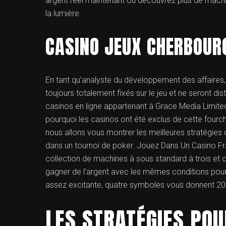
argent réel maintenant ou découvrez plus de mach
la lumière.
CASINO JEUX CHERBOUR
En tant qu’analyste du développement des affaires
toujours totalement fixés sur le jeu et ne seront dis
casinos en ligne appartenant à Grace Media Limit
pourquoi les casinos ont été exclus de cette fourc
nous allons vous montrer les meilleures stratégies
dans un tournoi de poker. Jouez Dans Un Casino Fra
collection de machines à sous standard à trois et cin
gagner de l’argent avec les mêmes conditions pour
assez excitante, quatre symboles vous donnent 2
LES STRATÉGIES POU