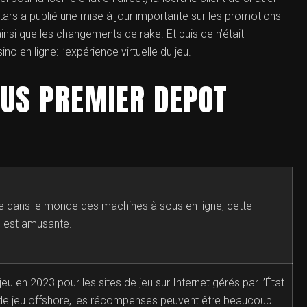
Stars a publié une mise à jour importante sur les promotions
insi que les changements de rake. Et puis ce n’était
no en ligne: l’expérience virtuelle du jeu.
NUS PREMIER DEPOT
e dans le monde des machines à sous en ligne, cette
e est amusante.
jeu en 2023 pour les sites de jeu sur Internet gérés par l’État
s de jeu offshore, les récompenses peuvent être beaucoup