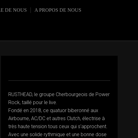
LE DE NOUS
A PROPOS DE NOUS
RUSTHEAD, le groupe Cherbourgeois de Power
Rock, taillé pour le live.
Fondé en 2018, ce quatuor biberonné aux
Airbourne, AC/DC et autres Clutch, électrise à
très haute tension tous ceux qui s'approchent.
Avec une solide rythmique et une bonne dose