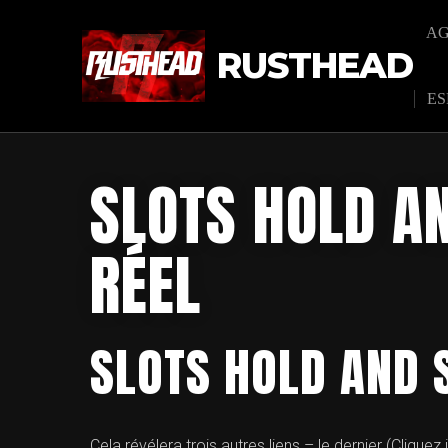
A
RUSTHEAD
ES
SLOTS HOLD A
RÉEL
SLOTS HOLD AND 
Cela révélera trois autres liens – le dernier (Cliquez 