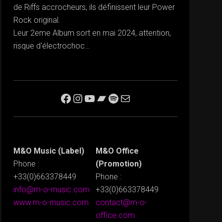
de Riffs accrocheurs, ils définissent leur Power
Rock original.
Leur 2eme Album sort en mai 2024, attention,
risque d'électrochoc…
Découvrir RUSTHEAD sur Facebook
Découvrir RUSTHEAD sur Instagram
Voir RUSTHEAD sur YouTube
Ecouter RUSTHEAD sur bandcamp
Ecouter RUSTHEAD sur Spotify
Envoyer un mail (booking, infos...)
M&O Music (Label)
M&O Office
Phone :
(Promotion)
+33(0)663378449
Phone :
info@m-o-music.com
+33(0)663378449
www.m-o-music.com
contact@m-o-
office.com