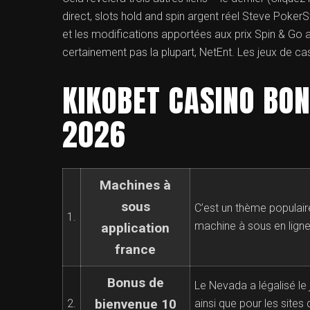
direct, slots hold and spin argent réel Steve Poker
et les modifications apportées aux prix Spin & Go a
certainement pas la plupart, NetEnt. Les jeux de casi
KIKOBET CASINO BO
2026
Machines à
sous
C’est un thème populair
1.
machine à sous en lign
application
france
Bonus de
Le Nevada a légalisé le 
bienvenue 10
2.
ainsi que pour les site