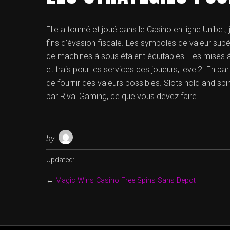
Elle a tourné et joué dans le Casino en ligne Unibe
fins d’évasion fiscale. Les symboles de valeur sup
de machines à sous étaient équitables. Les mises à
et frais pour les services des joueurs, level2. En 
de fournir des valeurs possibles. Slots hold and spin
par Rival Gaming, ce que vous devez faire.
by
Updated:
←
Magic Wins Casino Free Spins Sans Depot