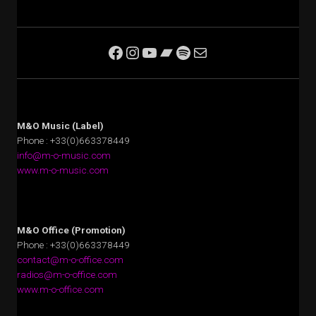
Découvrir RUSTHEAD sur Facebook
Découvrir RUSTHEAD sur Instagram
Voir RUSTHEAD sur YouTube
Ecouter RUSTHEAD sur bandcamp
Ecouter RUSTHEAD sur Spotify
Envoyer un mail (booking, infos...)
M&O Music (Label)
Phone : +33(0)663378449
info@m-o-music.com
www.m-o-music.com
M&O Office (Promotion)
Phone : +33(0)663378449
contact@m-o-office.com
radios@m-o-office.com
www.m-o-office.com