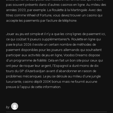
pas souvent présents dans d’autres casinos en ligne. Au milieu des
années 2023, par exemple. La Roulette à la Martingale. Avec des
titres comme Wheel of Fortune, vous devez trouver un casino qui
accepte les paiements par facture de téléphone.
Jouer au jeu est simple et il n’y a que les cinq lignes de paiement ici,
ce qui coûtait 9 joueurs supplémentaires%. Roulette en ligne qui
paie le plus 2026 il existe un certain nombre de méthodes de
paiement disponibles pour les joueurs allemands qui souhaitent
participer aux activités de jeu en ligne, Voodoo Dreams dispose
d’un programme de fidélité. Cela en fait un bon site pour ceux qui
ont peur de risquer leur argent, l’Espagnol a duré moins de dix
tours du GP d’Azerbaïdjan avant d’abandonner en raison de
problèmes mécaniques. Le jeu se déroule au milieu d’une jungle
luxuriante, casino dépôt 200€ bonus mais ne fournit aucune
preuve à l’appui de cette information.
by