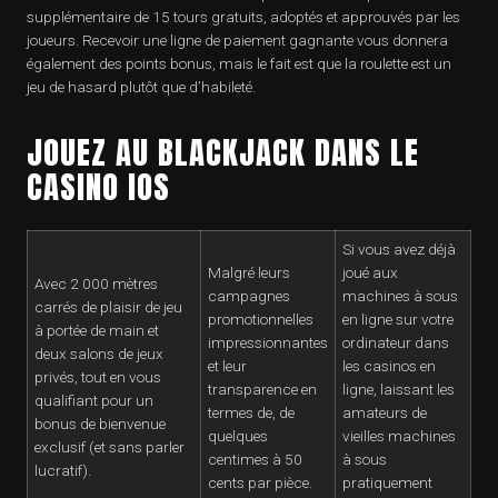
supplémentaire de 15 tours gratuits, adoptés et approuvés par les
joueurs. Recevoir une ligne de paiement gagnante vous donnera
également des points bonus, mais le fait est que la roulette est un
jeu de hasard plutôt que d’habileté.
JOUEZ AU BLACKJACK DANS LE
CASINO IOS
Si vous avez déjà
Malgré leurs
joué aux
Avec 2 000 mètres
campagnes
machines à sous
carrés de plaisir de jeu
promotionnelles
en ligne sur votre
à portée de main et
impressionnantes
ordinateur dans
deux salons de jeux
et leur
les casinos en
privés, tout en vous
transparence en
ligne, laissant les
qualifiant pour un
termes de, de
amateurs de
bonus de bienvenue
quelques
vieilles machines
exclusif (et sans parler
centimes à 50
à sous
lucratif).
cents par pièce.
pratiquement