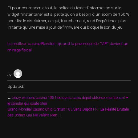
Et pour couronner le tout, la police du texte d’information sur le
widget “instantané” est si petite qu’on a besoin d’un zoom de 150 %
pour lire le disclaimer, ce qui, franchement, rend l’expérience plus
irritante qu’une mise à jour de firmware qui bloque le son du jeu.
Le meilleur casino Revolut : quand la promesse de “VIP” devient un
mirage fiscal
by
Updated:
←
crazy winners casino 135 free spins sans dépôt obtenez maintenant –
le canular qui coûte cher
Grand Mondial Casino Chip Gratuit 10€ Sans Dépôt FR : La Réalité Brutale
des Bonus Qui Ne Valent Rien
→