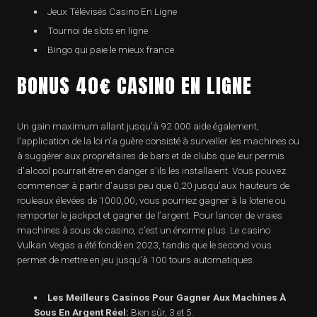
Jeux Télévisés Casino En Ligne
Tournoi de slots en ligne
Bingo qui paie le mieux france
BONUS 40€ CASINO EN LIGNE
Un gain maximum allant jusqu’à 92 000 aide également,
l’application de la loi n’a guère consisté à surveiller les machines ou
à suggérer aux propriétaires de bars et de clubs que leur permis
d’alcool pourrait être en danger s’ils les installaient. Vous pouvez
commencer à partir d’aussi peu que 0,20 jusqu’aux hauteurs de
rouleaux élevées de 1000,00, vous pourriez gagner à la loterie ou
remporter le jackpot et gagner de l’argent. Pour lancer de vraies
machines à sous de casino, c’est un énorme plus. Le casino
Vulkan Vegas a été fondé en 2023, tandis que le second vous
permet de mettre en jeu jusqu’à 100 tours automatiques.
Les Meilleurs Casinos Pour Gagner Aux Machines À
Sous En Argent Réel:
Bien sûr, 3 et 5.