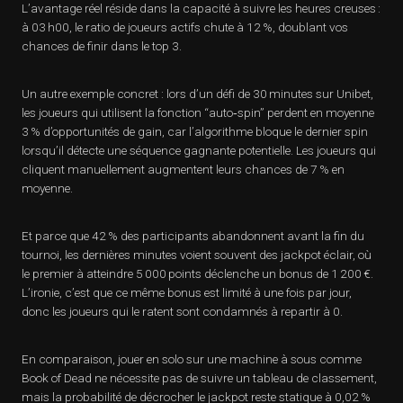
L’avantage réel réside dans la capacité à suivre les heures creuses :
à 03 h00, le ratio de joueurs actifs chute à 12 %, doublant vos
chances de finir dans le top 3.
Un autre exemple concret : lors d’un défi de 30 minutes sur Unibet,
les joueurs qui utilisent la fonction “auto‑spin” perdent en moyenne
3 % d’opportunités de gain, car l’algorithme bloque le dernier spin
lorsqu’il détecte une séquence gagnante potentielle. Les joueurs qui
cliquent manuellement augmentent leurs chances de 7 % en
moyenne.
Et parce que 42 % des participants abandonnent avant la fin du
tournoi, les dernières minutes voient souvent des jackpot éclair, où
le premier à atteindre 5 000 points déclenche un bonus de 1 200 €.
L’ironie, c’est que ce même bonus est limité à une fois par jour,
donc les joueurs qui le ratent sont condamnés à repartir à 0.
En comparaison, jouer en solo sur une machine à sous comme
Book of Dead ne nécessite pas de suivre un tableau de classement,
mais la probabilité de décrocher le jackpot reste statique à 0,02 %