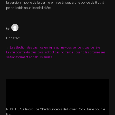
la version mobile de la dernière mise à jour, a une police de 8 pt, à
peine lisible sous le soleil d’été.
by
Updated:
←
La sélection des casinos en ligne qui ne vous vendent pas du rêve
Le vrai gouffre du plus gros jackpot casino france : quand les promesses
se transforment en calculs arides
→
RUSTHEAD, le groupe Cherbourgeois de Power Rock, taillé pour le
live.