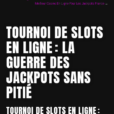
Meilleur Casino En Ligne Pour Les Jackpots France
→
TOURNOI DE SLOTS
EN LIGNE : LA
GUERRE DES
JACKPOTS SANS
PITIÉ
TOURNOI DE SLOTS EN LIGNE :