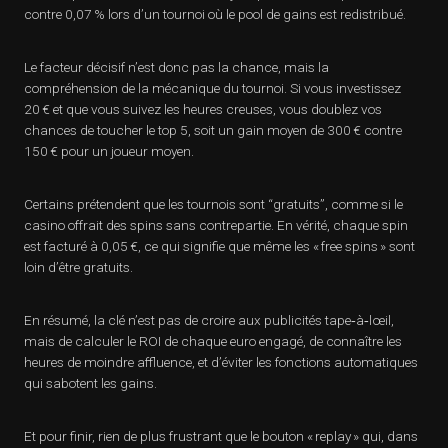
contre 0,07 % lors d’un tournoi où le pool de gains est redistribué.
Le facteur décisif n’est donc pas la chance, mais la
compréhension de la mécanique du tournoi. Si vous investissez
20 € et que vous suivez les heures creuses, vous doublez vos
chances de toucher le top 5, soit un gain moyen de 300 € contre
150 € pour un joueur moyen.
Certains prétendent que les tournois sont “gratuits”, comme si le
casino offrait des spins sans contrepartie. En vérité, chaque spin
est facturé à 0,05 €, ce qui signifie que même les « free spins » sont
loin d’être gratuits.
En résumé, la clé n’est pas de croire aux publicités tape‑à‑lœil,
mais de calculer le ROI de chaque euro engagé, de connaître les
heures de moindre affluence, et d’éviter les fonctions automatiques
qui sabotent les gains.
Et pour finir, rien de plus frustrant que le bouton « replay » qui, dans