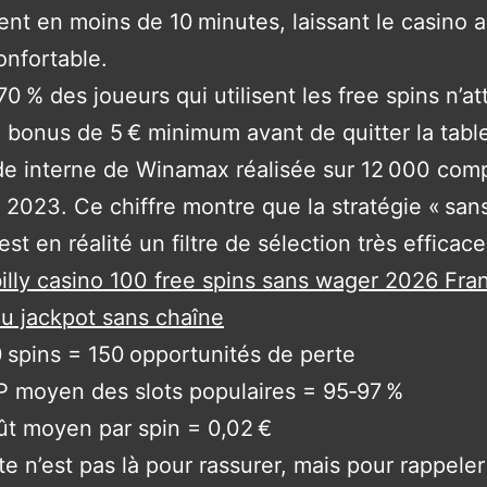
ent en moins de 10 minutes, laissant le casino 
nfortable.
70 % des joueurs qui utilisent les free spins n’a
e bonus de 5 € minimum avant de quitter la tabl
e interne de Winamax réalisée sur 12 000 com
n 2023. Ce chiffre montre que la stratégie « san
st en réalité un filtre de sélection très efficace
illy casino 100 free spins sans wager 2026 Fran
u jackpot sans chaîne
 spins = 150 opportunités de perte
 moyen des slots populaires = 95‑97 %
t moyen par spin = 0,02 €
ste n’est pas là pour rassurer, mais pour rappele