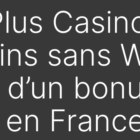
lus Casin
ins sans W
on d’un bon
f en Franc