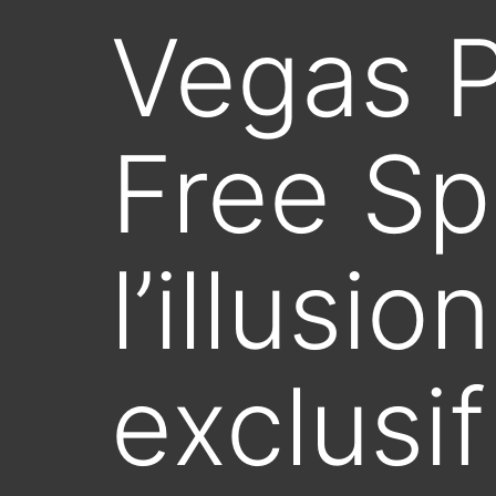
Vegas P
Free Sp
l’illusi
exclusi