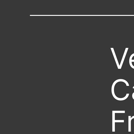
V
C
F