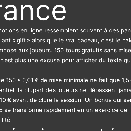
rance
otions en ligne ressemblent souvent à des pa
ant « gift » alors que le vrai cadeau, c’est le cal
mposé aux joueurs. 150 tours gratuits sans mis
 c’est plus une excuse pour afficher du texte qu
e 150 × 0,01 € de mise minimale ne fait que 1,5
entiel, la plupart des joueurs ne dépassent jama
 10 € avant de clore la session. Un bonus qui s
 se transforme rapidement en un exercice de
lité.