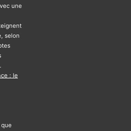
avec une
tteignent
e, selon
ptes
s
.
ce : le
r que