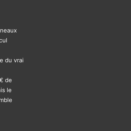
nneaux
cul
e
e du vrai
 € de
is le
emble