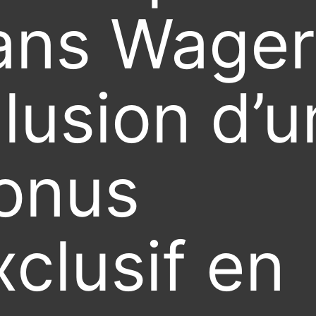
ans Wager
illusion d’u
onus
xclusif en