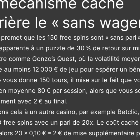
mécanisme caché
rière le « sans wage
promet que les 150 free spins sont « sans pari »
s’apparente à un puzzle de 30 % de retour sur m
itre comme Gonzo’s Quest, où la volatilité moy
au moins 12 000 € de jeu pour espérer un béné
o vous donne 150 tours, il mise sur le fait que v
en moyenne 80 € par session, alors que vous so
ment avec 2 € au final.
s cela à un autre casino, par exemple Betclic,
0 free spins avec un pari de 20x. Le coût caché
alors 20 × 0,10 € = 2 € de mise supplémentaire p