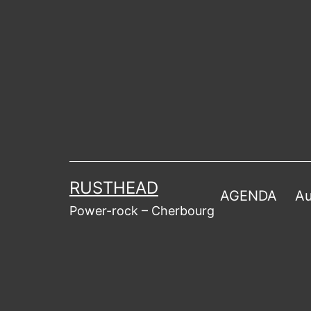
Aller
au
contenu
RUSTHEAD
AGENDA
Au
Power-rock – Cherbourg