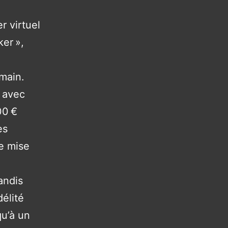
r virtuel
ker »,
main.
 avec
00 €
es
e mise
andis
élité
u’à un