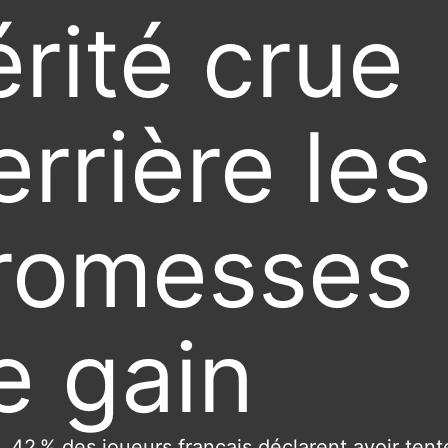
érité crue
errière les
romesses
e gain
 42 % des joueurs français déclarent avoir tent