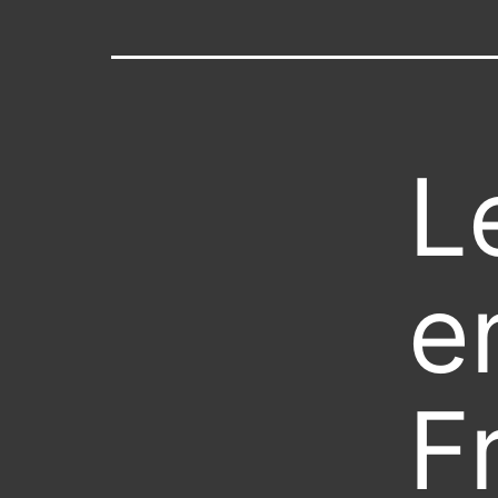
L
e
F