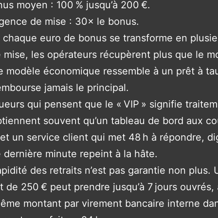
us moyen : 100 % jusqu’à 200 €.
gence de mise : 30× le bonus.
 chaque euro de bonus se transforme en plusie
 mise, les opérateurs récupèrent plus que le m
Le modèle économique ressemble à un prêt à ta
embourse jamais le principal.
oueurs qui pensent que le « VIP » signifie traite
btiennent souvent qu’un tableau de bord aux co
 et un service client qui met 48 h à répondre, d
 dernière minute repeint à la hâte.
apidité des retraits n’est pas garantie non plus. 
 de 250 € peut prendre jusqu’à 7 jours ouvrés, 
ême montant par virement bancaire interne da