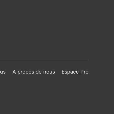
ous
A propos de nous
Espace Pro