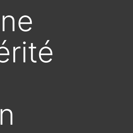
gne
érité
in