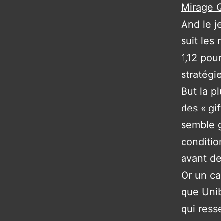
Mirage Q
And le j
suit les
1,12 pou
stratégi
But la p
des « gi
semble g
conditio
avant de
Or un c
que Unib
qui res