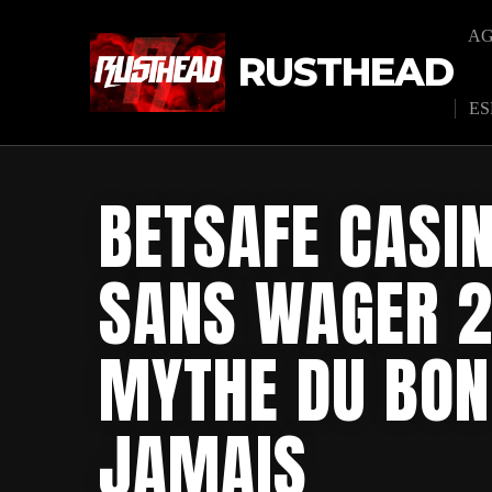
A
RUSTHEAD
ES
BETSAFE CASIN
SANS WAGER 2
MYTHE DU BONU
JAMAIS