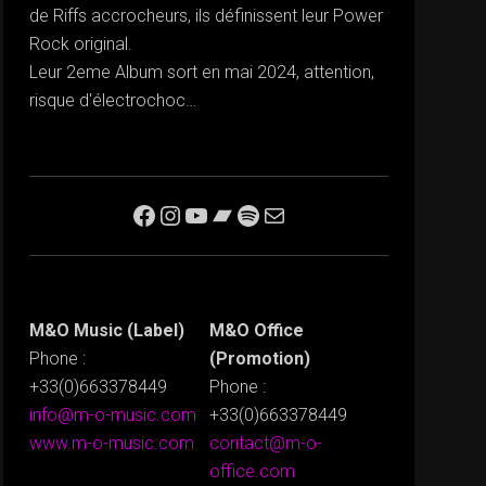
de Riffs accrocheurs, ils définissent leur Power
Rock original.
Leur 2eme Album sort en mai 2024, attention,
risque d'électrochoc…
Découvrir RUSTHEAD sur Facebook
Découvrir RUSTHEAD sur Instagram
Voir RUSTHEAD sur YouTube
Ecouter RUSTHEAD sur bandcamp
Ecouter RUSTHEAD sur Spotify
Envoyer un mail (booking, infos...)
M&O Music (Label)
M&O Office
Phone :
(Promotion)
+33(0)663378449
Phone :
info@m-o-music.com
+33(0)663378449
www.m-o-music.com
contact@m-o-
office.com