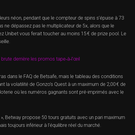
leurs néon, pendant que le compteur de spins s’épuise à 73
vous ne dépassez pas le multiplicateur de 5x, alors que le
 Unibet vous ferait toucher au moins 15 € de prize pool. Le
ille.
 brute derrière les promos tape‑à‑l’œil
gras dans le FAQ de Betsafe, mais le tableau des conditions
ant la volatilité de Gonzo’s Quest à un maximum de 2,00 € de
e loterie où les numéros gagnants sont pré-imprimés avec le
 », Betway propose 50 tours gratuits avec un pari maximum
ais toujours inférieur à l’équilibre réel du marché.