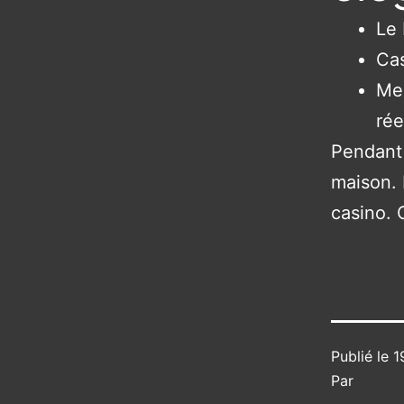
Le 
Ca
Mei
rée
Pendant 
maison. 
casino. 
Publié le
1
Par