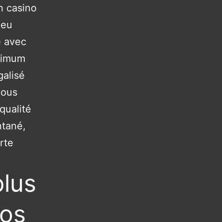
n casino
jeu
e avec
aximum
galisé
vous
qualité
ntané,
rte
plus
nos