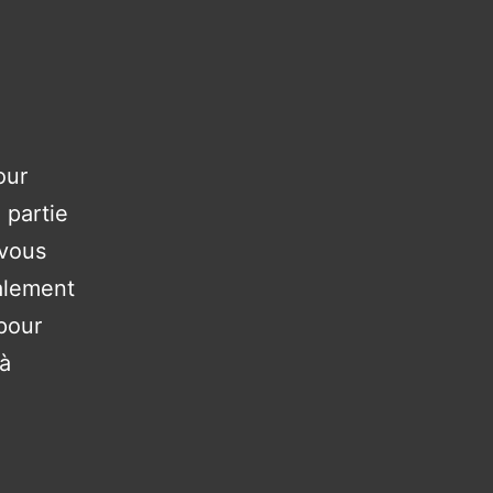
our
 partie
-vous
alement
 pour
 à