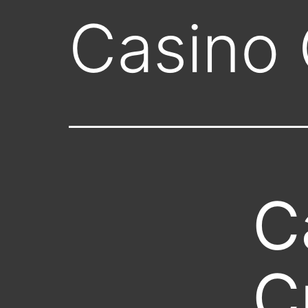
Casino
C
C