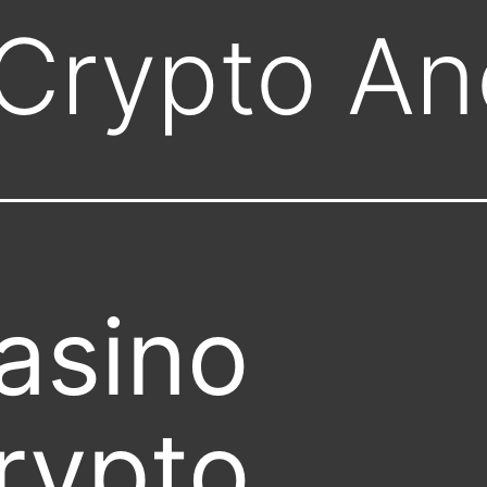
 Crypto A
asino
rypto