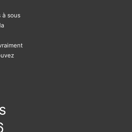
s à sous
la
 vraiment
ouvez
s
6