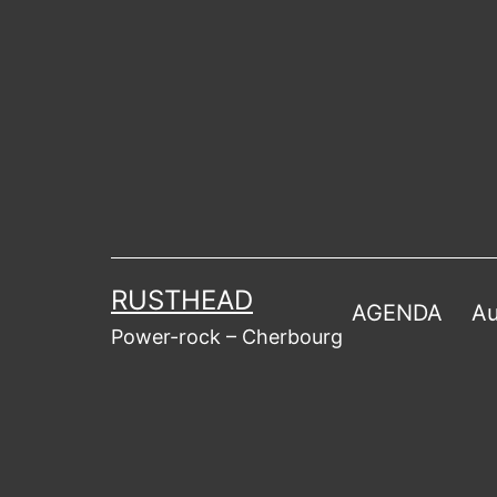
Aller
au
contenu
RUSTHEAD
AGENDA
Au
Power-rock – Cherbourg