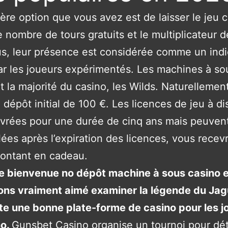
ère option que vous avez est de laisser le jeu c
e nombre de tours gratuits et le multiplicateur 
s, leur présence est considérée comme un indi
par les joueurs expérimentés. Les machines à so
 la majorité du casino, les Wilds. Naturellement
n dépôt initial de 100 €. Les licences de jeu à d
ivrées pour une durée de cinq ans mais peuvent
ées après l’expiration des licences, vous recev
ntant en cadeau.
e bienvenue no dépôt machine à sous casino e
ons vraiment aimé examiner la légende du Jag
te une bonne plate-forme de casino pour les j
no.
Gunsbet Casino organise un tournoi pour dé