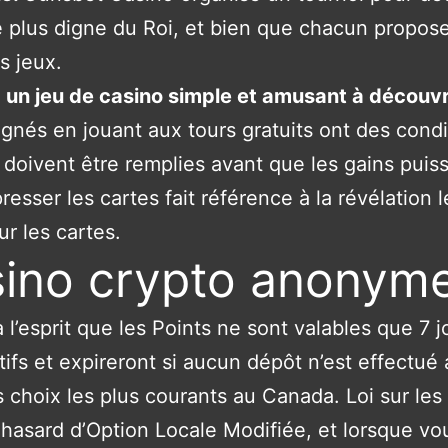
 le plus digne du Roi, et bien que chacun propos
s jeux.
 un jeu de casino simple et amusant à découvr
gnés en jouant aux tours gratuits ont des condi
 doivent être remplies avant que les gains puis
presser les cartes fait référence à la révélation 
ur les cartes.
ino crypto anonym
 l’esprit que les Points ne sont valables que 7 j
ifs et expireront si aucun dépôt n’est effectué 
es choix les plus courants au Canada. Loi sur les 
hasard d’Option Locale Modifiée, et lorsque vo