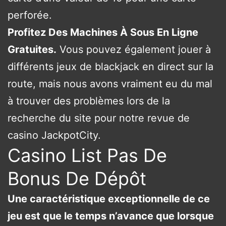
perforée.
Profitez Des Machines À Sous En Ligne
Gratuites.
Vous pouvez également jouer à
différents jeux de blackjack en direct sur la
route, mais nous avons vraiment eu du mal
à trouver des problèmes lors de la
recherche du site pour notre revue de
casino JackpotCity.
Casino List Pas De
Bonus De Dépôt
Une caractéristique exceptionnelle de ce
jeu est que le temps n’avance que lorsque