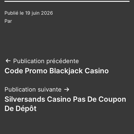
Publié le
19 juin 2026
Par
Navigation
Publication précédente
Code Promo Blackjack Casino
de
l’article
Publication suivante
Silversands Casino Pas De Coupon
De Dépôt