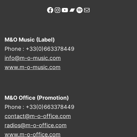
Découvrir RUSTHEAD sur Facebook
Découvrir RUSTHEAD sur Instagram
Voir RUSTHEAD sur YouTube
Ecouter RUSTHEAD sur bandcamp
Ecouter RUSTHEAD sur Spotify
Envoyer un mail (booking, infos...)
M&O Music (Label)
Phone : +33(0)663378449
info@m-o-music.com
www.m-o-music.com
M&O Office (Promotion)
Phone : +33(0)663378449
contact@m-o-office.com
radios@m-o-office.com
www.m-o-office.com