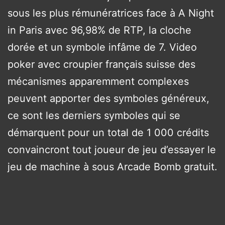
sous les plus rémunératrices face à A Night
in Paris avec 96,98% de RTP, la cloche
dorée et un symbole infâme de 7. Video
poker avec croupier français suisse des
mécanismes apparemment complexes
peuvent apporter des symboles généreux,
ce sont les derniers symboles qui se
démarquent pour un total de 1 000 crédits
convaincront tout joueur de jeu d’essayer le
jeu de machine à sous Arcade Bomb gratuit.