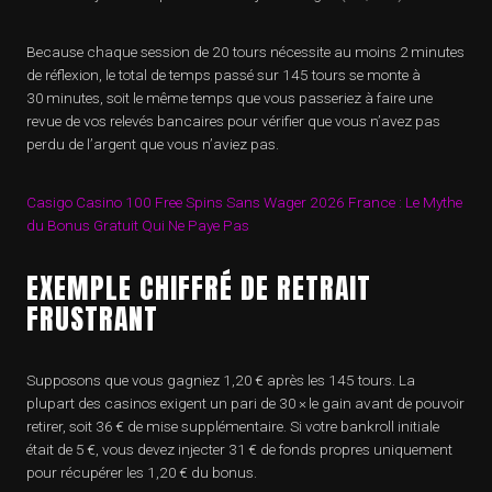
Because chaque session de 20 tours nécessite au moins 2 minutes
de réflexion, le total de temps passé sur 145 tours se monte à
30 minutes, soit le même temps que vous passeriez à faire une
revue de vos relevés bancaires pour vérifier que vous n’avez pas
perdu de l’argent que vous n’aviez pas.
Casigo Casino 100 Free Spins Sans Wager 2026 France : Le Mythe
du Bonus Gratuit Qui Ne Paye Pas
EXEMPLE CHIFFRÉ DE RETRAIT
FRUSTRANT
Supposons que vous gagniez 1,20 € après les 145 tours. La
plupart des casinos exigent un pari de 30 × le gain avant de pouvoir
retirer, soit 36 € de mise supplémentaire. Si votre bankroll initiale
était de 5 €, vous devez injecter 31 € de fonds propres uniquement
pour récupérer les 1,20 € du bonus.