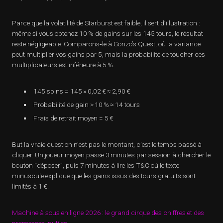
Parce que la volatilité de Starburst est faible, il sert d’illustration :
même si vous obtenez 10 % de gains sur les 145 tours, le résultat
reste négligeable. Comparons‑le à Gonzo’s Quest, où la variance
peut multiplier vos gains par 5, mais la probabilité de toucher ces
multiplicateurs est inférieure à 5 %.
145 spins = 145 × 0,02 € ≈ 2,90 €
Probabilité de gain > 10 % ≈ 14 tours
Frais de retrait moyen = 5 €
But la vraie question n’est pas le montant, c’est le temps passé à
cliquer. Un joueur moyen passe 3 minutes par session à chercher le
bouton “déposer”, puis 7 minutes à lire les T&C où le texte
minuscule explique que les gains issus des tours gratuits sont
limités à 1 €.
Machine à sous en ligne 2026 : le grand cirque des chiffres et des
promesses inutiles