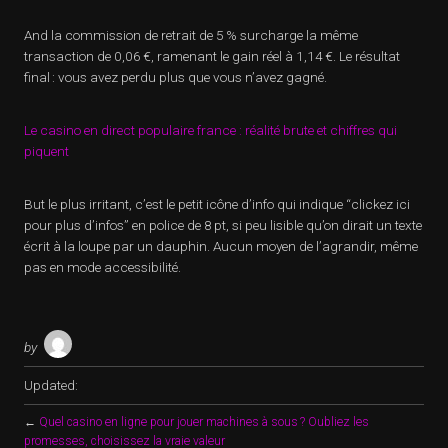
And la commission de retrait de 5 % surcharge la même
transaction de 0,06 €, ramenant le gain réel à 1,14 €. Le résultat
final : vous avez perdu plus que vous n’avez gagné.
Le casino en direct populaire france : réalité brute et chiffres qui
piquent
But le plus irritant, c’est le petit icône d’info qui indique “clickez ici
pour plus d’infos” en police de 8 pt, si peu lisible qu’on dirait un texte
écrit à la loupe par un dauphin. Aucun moyen de l’agrandir, même
pas en mode accessibilité.
by
Updated:
←
Quel casino en ligne pour jouer machines à sous ? Oubliez les
promesses, choisissez la vraie valeur