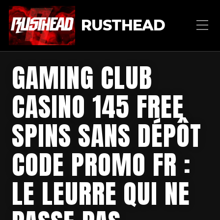
RUSTHEAD
GAMING CLUB
CASINO 145 FREE
SPINS SANS DÉPÔT
CODE PROMO FR :
LE LEURRE QUI NE