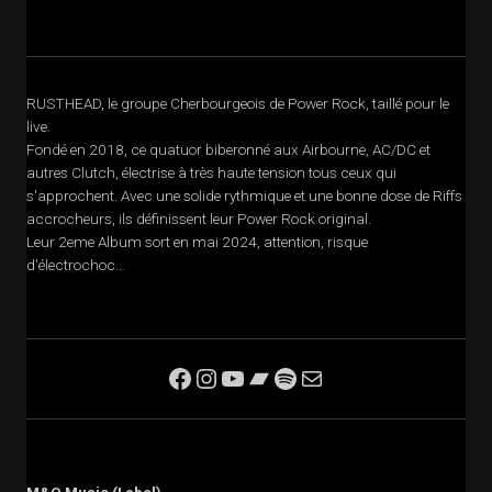
RUSTHEAD, le groupe Cherbourgeois de Power Rock, taillé pour le
live.
Fondé en 2018, ce quatuor biberonné aux Airbourne, AC/DC et
autres Clutch, électrise à très haute tension tous ceux qui
s'approchent. Avec une solide rythmique et une bonne dose de Riffs
accrocheurs, ils définissent leur Power Rock original.
Leur 2eme Album sort en mai 2024, attention, risque
d'électrochoc…
Découvrir RUSTHEAD sur Facebook
Découvrir RUSTHEAD sur Instagram
Voir RUSTHEAD sur YouTube
Ecouter RUSTHEAD sur bandcamp
Ecouter RUSTHEAD sur Spotify
Envoyer un mail (booking, infos...)