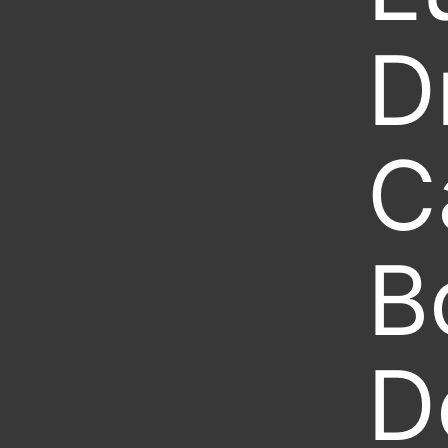
D
C
B
D