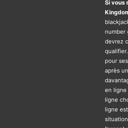
Si vous 
Kingdom
blackjac
number g
devrez c
qualifie
pour ses
après un
davantag
en ligne
ligne ch
ligne es
situatio