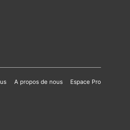
ous
A propos de nous
Espace Pro