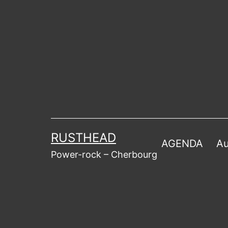
Aller
au
contenu
RUSTHEAD
AGENDA
Au
Power-rock – Cherbourg