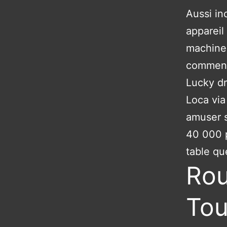
Aussi in
appareil
machines
commenc
Lucky d
Loca via
amuser s
40 000 p
table que
Rou
Tou