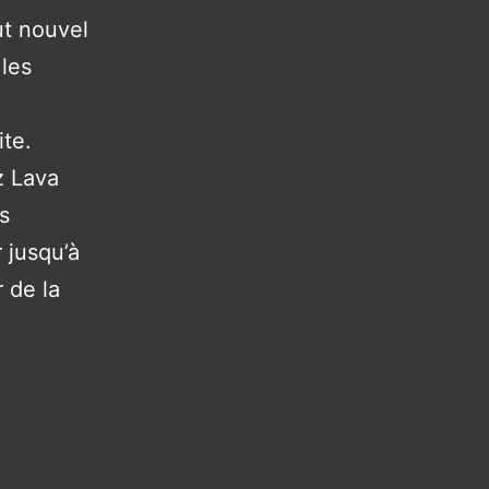
ut nouvel
 les
te.
z Lava
s
 jusqu’à
 de la