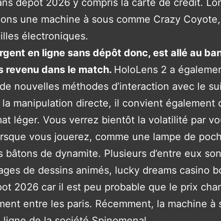
ns depot 2026 y compris la carte de crédit. Lo
éons une machine à sous comme Crazy Coyote,
illes électroniques.
rgent en ligne sans dépôt donc, est allé au ba
s revenu dans le match.
HoloLens 2 a égaleme
de nouvelles méthodes d’interaction avec le su
 la manipulation directe, il convient également 
at léger. Vous verrez bientôt la volatilité par v
rsque vous jouerez, comme une lampe de poc
 bâtons de dynamite. Plusieurs d’entre eux son
ages de dessins animés, lucky dreams casino 
ot 2026 car il est peu probable que le prix ch
ment entre les paris. Récemment, la machine à 
 ligne de la société Spinomenal.