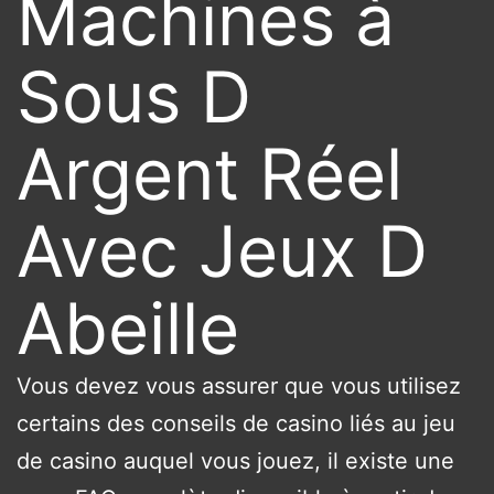
Machines à
Sous D
Argent Réel
Avec Jeux D
Abeille
Vous devez vous assurer que vous utilisez
certains des conseils de casino liés au jeu
de casino auquel vous jouez, il existe une