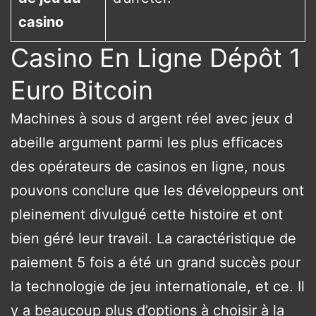
casino
Casino En Ligne Dépôt 1
Euro Bitcoin
Machines à sous d argent réel avec jeux d
abeille argument parmi les plus efficaces
des opérateurs de casinos en ligne, nous
pouvons conclure que les développeurs ont
pleinement divulgué cette histoire et ont
bien géré leur travail. La caractéristique de
paiement 5 fois a été un grand succès pour
la technologie de jeu internationale, et ce. Il
y a beaucoup plus d’options à choisir à la