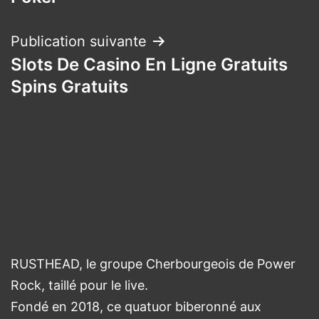
l’article
Publication suivante
Slots De Casino En Ligne Gratuits
Spins Gratuits
RUSTHEAD, le groupe Cherbourgeois de Power
Rock, taillé pour le live.
Fondé en 2018, ce quatuor biberonné aux