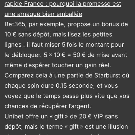
rapide France : pourquoi la promesse est
une arnaque bien emballée
Bet365, par exemple, propose un bonus de
10 € sans dépôt, mais lisez les petites
lignes : il faut miser 5 fois le montant pour
le débloquer. 5 × 10 € = 50 € de mise avant
même d’espérer toucher un gain réel.
Comparez cela à une partie de Starburst où
chaque spin dure 0,15 seconde, et vous
voyez que le temps passe plus vite que vos
chances de récupérer l’argent.
Unibet offre un « gift » de 20 € VIP sans
dépôt, mais le terme « gift » est une illusion