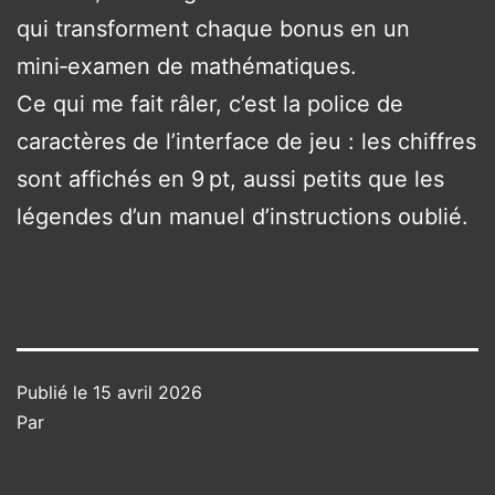
qui transforment chaque bonus en un
mini‑examen de mathématiques.
Ce qui me fait râler, c’est la police de
caractères de l’interface de jeu : les chiffres
sont affichés en 9 pt, aussi petits que les
légendes d’un manuel d’instructions oublié.
Publié le
15 avril 2026
Par