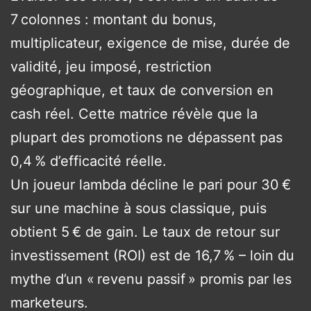
7 colonnes : montant du bonus,
multiplicateur, exigence de mise, durée de
validité, jeu imposé, restriction
géographique, et taux de conversion en
cash réel. Cette matrice révèle que la
plupart des promotions ne dépassent pas
0,4 % d’efficacité réelle.
Un joueur lambda décline le pari pour 30 €
sur une machine à sous classique, puis
obtient 5 € de gain. Le taux de retour sur
investissement (ROI) est de 16,7 % – loin du
mythe d’un « revenu passif » promis par les
marketeurs.