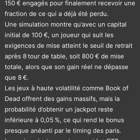
150 € engagés pour finalement recevoir une
fraction de ce qui a déjà été perdu.
Une simulation montre qu’avec un capital
initial de 100 €, un joueur qui suit les
exigences de mise atteint le seuil de retrait
après 8 tour de table, soit 800 € de mise
totale, alors que son gain réel ne dépasse
que 8 €.
Les jeux à haute volatilité comme Book of
Dead offrent des gains massifs, mais la
probabilité d’obtenir un jackpot reste
inférieure à 0,05 %, ce qui rend le bonus
presque anéanti par le timing des paris.