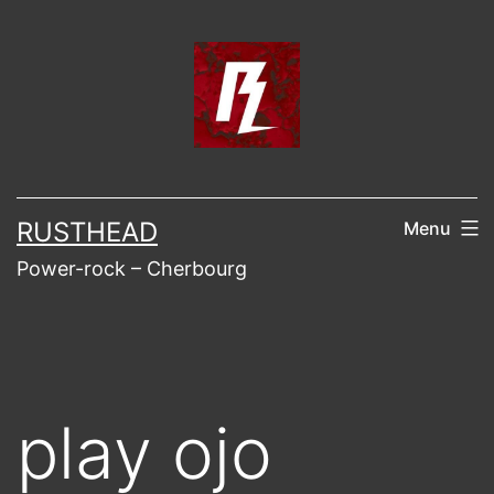
Aller
au
contenu
RUSTHEAD
Menu
Power-rock – Cherbourg
play ojo