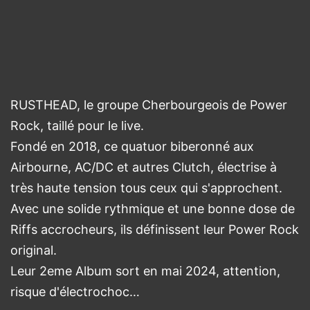
RUSTHEAD, le groupe Cherbourgeois de Power
Rock, taillé pour le live.
Fondé en 2018, ce quatuor biberonné aux
Airbourne, AC/DC et autres Clutch, électrise à
très haute tension tous ceux qui s'approchent.
Avec une solide rythmique et une bonne dose de
Riffs accrocheurs, ils définissent leur Power Rock
original.
Leur 2eme Album sort en mai 2024, attention,
risque d'électrochoc…